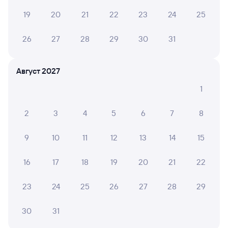
Способы оплаты
Правила работы сервиса
19
20
21
22
23
24
25
А ещё здесь можно найти
26
27
28
29
30
31
Обратные билеты из Рязани-2 в Красный Кут
Отели
Август 2027
Другие авиарейсы из Рязани
1
Купить жд билеты до Красного Кута
2
3
4
5
6
7
8
Вокзал Рязань-2
9
10
11
12
13
14
15
16
17
18
19
20
21
22
23
24
25
26
27
28
29
30
31