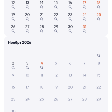
12
13
14
15
16
17
18
109А
Андрей Тульников
Проходящий
8,7
19
20
21
22
23
24
25
15 ч 20 м в пути
06:53
23:13
26
27
28
29
30
31
Рязань-2
Красный Кут
Рязань
в Астрахань
из Санкт-Петербурга-Главн.
Ноябрь 2026
Дни следования
ближайшие: 8, 9, 10 августа
Маршрут
1
Плацкарт
Купе
2
3
4
5
6
7
8
от
3 ⁠435 ⁠₽
от
4 ⁠865 ⁠₽
Выберите дату
9
10
11
12
13
14
15
16
17
18
19
20
21
22
Найдём билет на поезд за вас
Даже если сейчас нет мест
23
24
25
26
27
28
29
Искать билеты
30