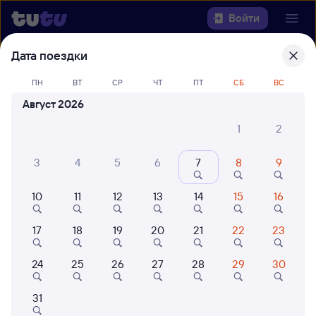
Войти
Дата поездки
Выберите день, чтобы найти
ж/д
билеты Рязань-2 — Красный Кут
ПН
ВТ
СР
ЧТ
ПТ
СБ
ВС
Август 2026
Откуда
1
2
Куда
3
4
5
6
7
8
9
Когда
10
11
12
13
14
15
16
Кто едет
17
18
19
20
21
22
23
24
25
26
27
28
29
30
Найти поезда
31