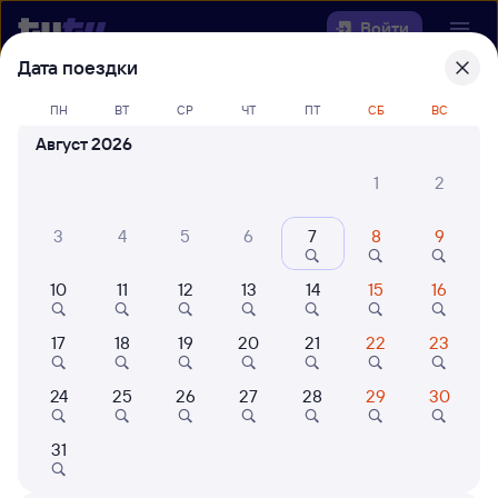
Войти
Дата поездки
Выберите день, чтобы найти
ж/д
ПН
ВТ
СР
ЧТ
ПТ
СБ
ВС
билеты Рязань-2 — Кипрево
Август 2026
Откуда
1
2
Куда
3
4
5
6
7
8
9
10
11
12
13
14
15
16
Когда
17
18
19
20
21
22
23
Кто едет
24
25
26
27
28
29
30
Найти поезда
31