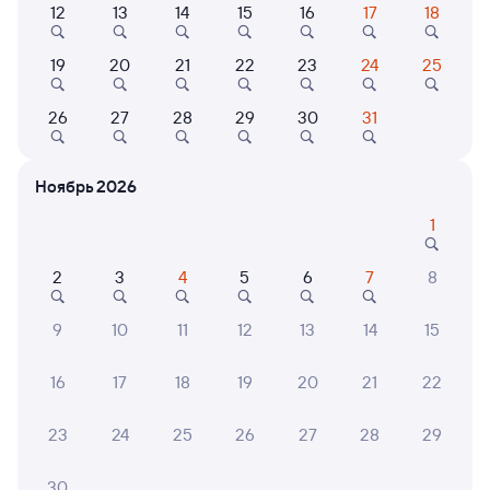
12
13
14
15
16
17
18
109А
Андрей Тульников
Проходящий
8,7
19
20
21
22
23
24
25
10 ч 37 м в пути
06:53
18:30
26
27
28
29
30
31
Рязань-2
Аткарск
Рязань
в Астрахань
из Санкт-Петербурга-Главн.
Ноябрь 2026
Дни следования
ближайшие: 10, 11, 12 августа
Маршрут
1
Плацкарт
Купе
2
3
4
5
6
7
8
от
3 ⁠066 ⁠₽
от
4 ⁠457 ⁠₽
Выберите дату
9
10
11
12
13
14
15
16
17
18
19
20
21
22
Найдём билет на поезд за вас
Даже если сейчас нет мест
23
24
25
26
27
28
29
Искать билеты
30