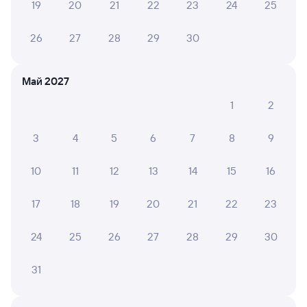
19
20
21
22
23
24
25
СМС-сопровождение до посадки в поезд
Оформление без регистрации на сайте
26
27
28
29
30
Частые вопросы
Май 2027
1
2
Что нужно, чтобы сесть в поезд?
Как поменять билет на другую дату или
3
4
5
6
7
8
9
на другой поезд?
Как вернуть билет?
10
11
12
13
14
15
16
Что делать, если ошибся при вводе данных
17
18
19
20
21
22
23
пассажира?
Как перевезти животное в поезде?
24
25
26
27
28
29
30
Как получить отчетные документы для
бухгалтерии?
31
Что делать, если оплата не проходит?