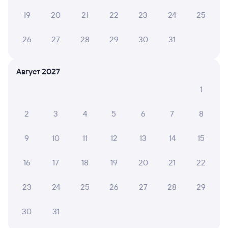
на поезда дальнего следования Рязань-2 — Аткарск
в плацкартном вагоне около 3 058 рублей,
19
20
21
22
23
24
25
в купейном вагоне приблизительно 4 234 рубля.
Инструкция по приобретению билетов
26
27
28
29
30
31
Способы оплаты
Правила работы сервиса
А ещё здесь можно найти
Август 2027
Обратные билеты из Рязани-2 в Аткарск
1
Отели
2
3
4
5
6
7
8
Другие авиарейсы из Рязани
9
10
11
12
13
14
15
Железнодорожные билеты Аткарск
16
17
18
19
20
21
22
Вокзал Рязань-2
23
24
25
26
27
28
29
30
31