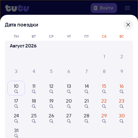
Войти
Дата поездки
Выберите день, чтобы найти
ж/д
билеты Рязань-2 — Аткарск
ПН
ВТ
СР
ЧТ
ПТ
СБ
ВС
Август 2026
Откуда
1
2
Куда
3
4
5
6
7
8
9
Когда
10
11
12
13
14
15
16
Кто едет
17
18
19
20
21
22
23
24
25
26
27
28
29
30
Найти поезда
31