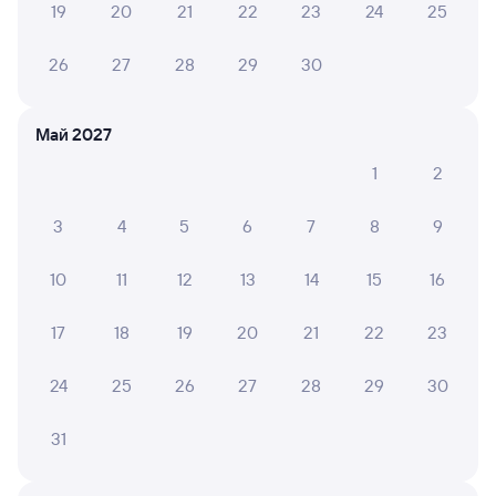
19
20
21
22
23
24
25
6 причин купить ж/д билеты
26
27
28
29
30
Онлайн-покупка за 4 минуты
Онлайн-возврат билетов без очереди в кассу
Май 2027
Выбор любимых мест на схемах вагонов
1
2
Подробные ответы на вопросы о поездке или
покупке
3
4
5
6
7
8
9
СМС-сопровождение до посадки в поезд
10
11
12
13
14
15
16
Оформление без регистрации на сайте
17
18
19
20
21
22
23
24
25
26
27
28
29
30
Частые вопросы
Что нужно, чтобы сесть в поезд?
31
Как поменять билет на другую дату или
на другой поезд?