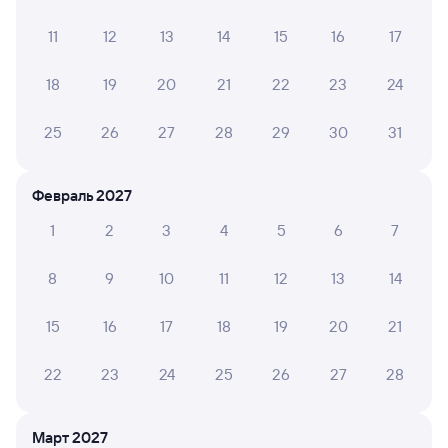
отрицательные мнения
11
12
13
14
15
16
17
АНАТОЛИЙ Ю.
10
03 августа 2026 • Поезд 085В
18
19
20
21
22
23
24
Удобная информация о температуре снаружи и
внутри вагона,,приятным было наличие душа в
25
26
27
28
29
30
31
вагоне,но к сожалению воспользоваться не
получилось. Белье чистое и СУХОЕ!!!!.
Путешествовать с РЖД стало намного удобнее и
Февраль 2027
причтнее
1
2
3
4
5
6
7
8
9
10
11
12
13
14
Ольга П.
2
01 августа 2026 • Поезд 085В
15
16
17
18
19
20
21
За такую цену ужасное качество вагона... Персонал
замечательный )
22
23
24
25
26
27
28
Saida И.
10
Март 2027
31 июля 2026 • Поезд 085В