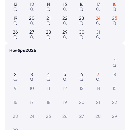
12
13
14
15
16
17
18
109А
Андрей Тульников
Проходящий
8,7
19
20
21
22
23
24
25
23 ч 27 м в пути
06:53
07:20
26
27
28
29
30
31
Рязань-2
Астрахань
Рязань
из Санкт-Петербурга-Главн.
Ноябрь 2026
Дни следования
ближайшие: 10, 11, 12 августа
Маршрут
1
Плацкарт
Купе
от
4 ⁠123 ⁠₽
от
5 ⁠891 ⁠₽
2
3
4
5
6
7
8
Выберите дату
9
10
11
12
13
14
15
16
17
18
19
20
21
22
Найдём билет на поезд за вас
Даже если сейчас нет мест
23
24
25
26
27
28
29
Искать билеты