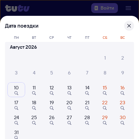
Войти
Дата поездки
Выберите день, чтобы найти
ж/д
билеты Рязань-2 — Астрахань
ПН
ВТ
СР
ЧТ
ПТ
СБ
ВС
Август 2026
Откуда
1
2
Куда
3
4
5
6
7
8
9
Когда
10
11
12
13
14
15
16
Кто едет
17
18
19
20
21
22
23
Найти поезда
24
25
26
27
28
29
30
31