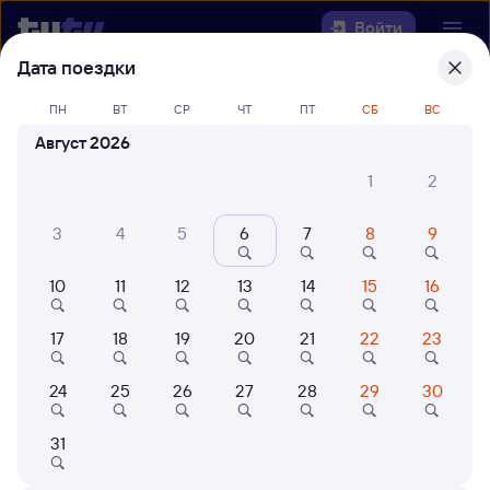
Войти
Дата поездки
Выберите день, чтобы найти
ж/д
ПН
ВТ
СР
ЧТ
ПТ
СБ
ВС
билеты Прокопьевск Пасс —
Август 2026
Отрадо-Кубанская
1
2
22 года работаем для вас
42 млн путешествуют с на
3
4
5
6
7
8
9
Откуда
10
11
12
13
14
15
16
Куда
17
18
19
20
21
22
23
Когда
24
25
26
27
28
29
30
Кто едет
31
Найти поезда