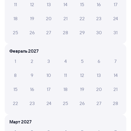
11
12
13
14
15
16
17
Инструкция по приобретению билетов
Способы оплаты
Правила работы сервиса
18
19
20
21
22
23
24
А ещё здесь можно найти
25
26
27
28
29
30
31
Обратные билеты из Прокопьевска Пасс
в Отрадо-Кубанскую
Февраль 2027
Отели
1
2
3
4
5
6
7
Купить билеты на поезд до Отрадо-
Кубанского
8
9
10
11
12
13
14
Вокзал Прокопьевск Пасс
15
16
17
18
19
20
21
22
23
24
25
26
27
28
Март 2027