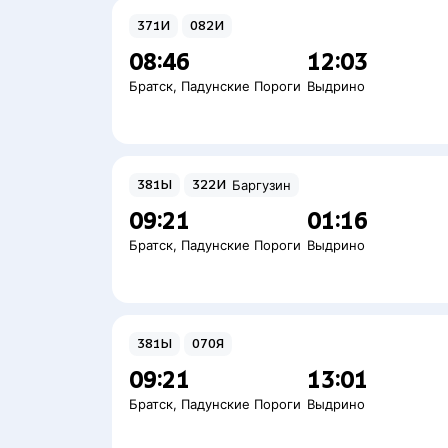
371И
082И
08:46
12:03
Братск
,
Падунские Пороги
Выдрино
381Ы
322И
Баргузин
09:21
01:16
Братск
,
Падунские Пороги
Выдрино
381Ы
070Я
09:21
13:01
Братск
,
Падунские Пороги
Выдрино