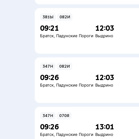
381Ы
082И
09:21
12:03
Братск
,
Падунские Пороги
Выдрино
347Н
082И
09:26
12:03
Братск
,
Падунские Пороги
Выдрино
347Н
070Я
09:26
13:01
Братск
,
Падунские Пороги
Выдрино