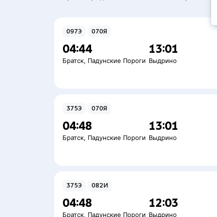
097Э
070Я
04:44
13:01
Братск
,
Падунские Пороги
Выдрино
375Э
070Я
04:48
13:01
Братск
,
Падунские Пороги
Выдрино
375Э
082И
04:48
12:03
Братск
,
Падунские Пороги
Выдрино