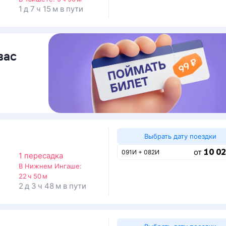
1 д 7 ч 15 м в пути
вас
Выбрать дату поездки
10 02
от
091И + 082И
1 пересадка
В Нижнем Ингаше:
22 ч 50 м
2 д 3 ч 48 м в пути