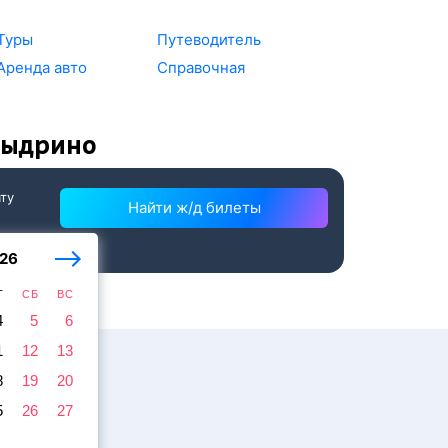
Туры
Путеводитель
Аренда авто
Справочная
Выдрино
ату
Найти ж/д билеты
26
Т
СБ
ВС
4
5
6
1
12
13
8
19
20
5
26
27
жира