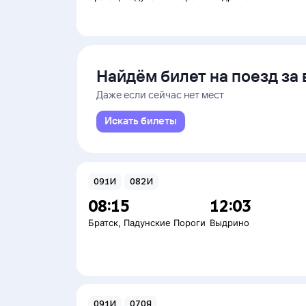
Найдём билет на поезд за 
Даже если сейчас нет мест
Искать билеты
091И
082И
08:15
12:03
Братск
,
Падунские Пороги
Выдрино
091И
070Я