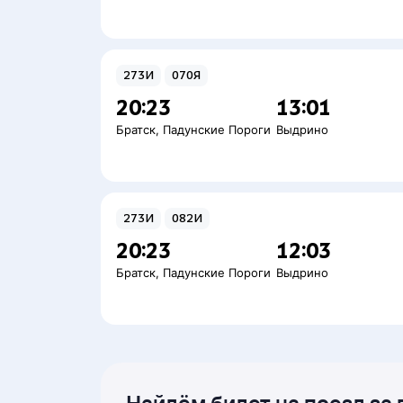
273И
070Я
20:23
13:01
Братск
,
Падунские Пороги
Выдрино
273И
082И
20:23
12:03
Братск
,
Падунские Пороги
Выдрино