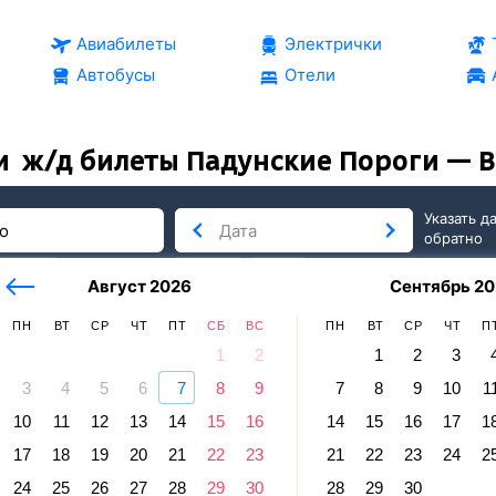
Авиабилеты
Электрички
Автобусы
Отели
и
ж/д билеты Падунские Пороги — 
Указать д
обратно
тербург
сегодня
завтра
Август 2026
Сентябрь 20
послезавтра
ПН
ВТ
СР
ЧТ
ПТ
СБ
ВС
ПН
ВТ
СР
ЧТ
П
1
2
1
2
3
3
4
5
6
7
8
9
7
8
9
10
1
но
10
11
12
13
14
15
16
14
15
16
17
1
нские Пороги — Выдрино
17
18
19
20
21
22
23
21
22
23
24
2
24
25
26
27
28
29
30
28
29
30
равление и прибытие по местному времени. Цены за 1 пасса