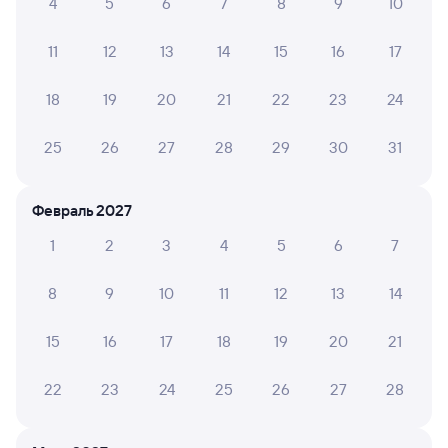
4
5
6
7
8
9
10
002Э
Россия
Проходящий
8,4
11
12
13
14
15
16
17
1 д 6 ч 3 м в пути
12:59
20:02
18
19
20
21
22
23
24
Новосибирск-Главный
Усолье-Сибирское
Новосибирск
в Владивосток (ж/д вокзал)
из Москвы Ярославской
25
26
27
28
29
30
31
Дни следования
ближайшие: 8, 9, 10 августа
Маршрут
Февраль 2027
Купе
Плацкарт
1
2
3
4
5
6
7
от
3 ⁠433 ⁠₽
от
5 ⁠014 ⁠₽
Выберите дату
8
9
10
11
12
13
14
15
16
17
18
19
20
21
082И
Проходящий
7,7
22
23
24
25
26
27
28
1 д 8 ч 22 м в пути
19:34
04:56
Новосибирск-Главный
Усолье-Сибирское