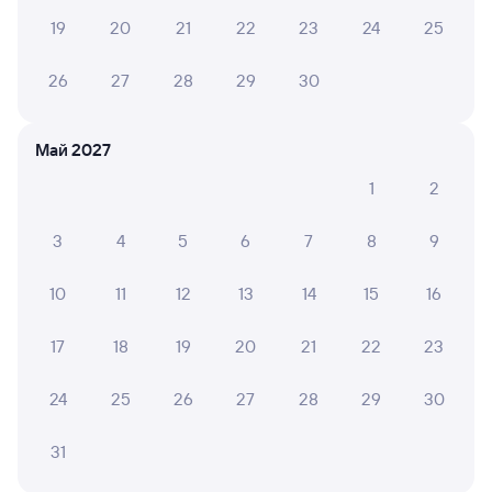
Купе
Плацкарт
от
4 ⁠891 ⁠₽
от
5 ⁠014 ⁠₽
19
20
21
22
23
24
25
Выберите дату
26
27
28
29
30
Найдём билет на поезд за вас
Май 2027
Даже если сейчас нет мест
1
2
Искать билеты
3
4
5
6
7
8
9
Отели в Усолье-Сибирском
Все
10
11
12
13
14
15
16
Путешественникам нравятся эти варианты
17
18
19
20
21
22
23
24
25
26
27
28
29
30
31
Квартира
Квартира
Кварт