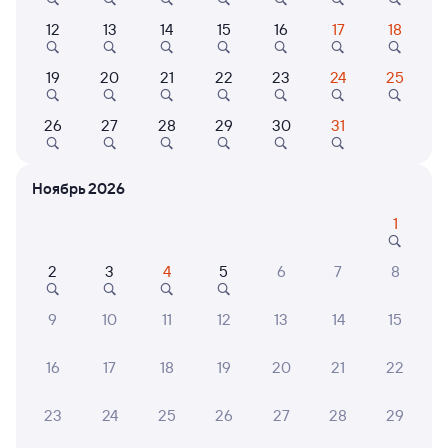
от
5 ⁠007 ⁠₽
от
5 ⁠038 ⁠₽
от
20 ⁠506 ⁠₽
12
13
14
15
16
17
18
Выберите дату
19
20
21
22
23
24
25
270С
Проходящий
8,1
26
27
28
29
30
31
1 д 11 ч 30 м в пути
04:55
17:25
Ноябрь 2026
Новосибирск-Главный
Усолье-Сибирское
1
Новосибирск
в Читу-2
из Адлера
2
3
4
5
6
7
8
Дни следования
ближайшие: 8, 10, 12 августа
Маршрут
9
10
11
12
13
14
15
Плацкарт
Купе
от
5 ⁠007 ⁠₽
от
5 ⁠841 ⁠₽
16
17
18
19
20
21
22
Выберите дату
23
24
25
26
27
28
29