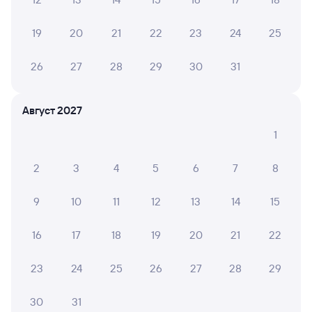
В Вагоне не работал туалет, в вагоне 3 - был один
туалет только. очень не удобно.
19
20
21
22
23
24
25
26
27
28
29
30
31
ЕЛЕНА Р.
10
04 августа 2026 • Поезд 010Н
Очень хороший 3 вагон. Персонал вежливый. В
Август 2027
туалете чисто. Нам понравился.
1
2
3
4
5
6
7
8
ГУЛЬЗИНА А.
10
04 августа 2026 • Поезд 082И
9
10
11
12
13
14
15
Отличный современный вагон, сервис тоже. Алина
классный проводник .
16
17
18
19
20
21
22
23
24
25
26
27
28
29
ЛИАНА Т.
10
04 августа 2026 • Поезд 002Э «Россия»
30
31
Приятное и впечатление и поездка. Спасибо большое