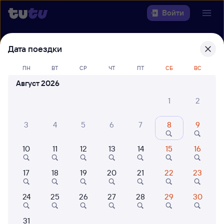
Войти
Выберите день, чтобы найти
ж/д
Дата поездки
билеты Новосибирск-Главный —
ПН
ВТ
СР
ЧТ
ПТ
СБ
ВС
Усолье-Сибирское
Август 2026
Откуда
1
2
Куда
3
4
5
6
7
8
9
Когда
10
11
12
13
14
15
16
Кто едет
17
18
19
20
21
22
23
24
25
26
27
28
29
30
Найти поезда
31