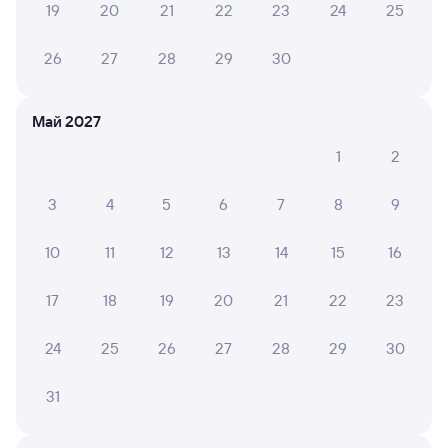
6 причин купить ж/д билеты
19
20
21
22
23
24
25
Онлайн-покупка за 4 минуты
26
27
28
29
30
Онлайн-возврат билетов без очереди в кассу
Май 2027
Выбор любимых мест на схемах вагонов
1
2
Подробные ответы на вопросы о поездке или
покупке
3
4
5
6
7
8
9
СМС-сопровождение до посадки в поезд
10
11
12
13
14
15
16
Оформление без регистрации на сайте
17
18
19
20
21
22
23
Частые вопросы
24
25
26
27
28
29
30
Что нужно, чтобы сесть в поезд?
31
Как поменять билет на другую дату или
на другой поезд?