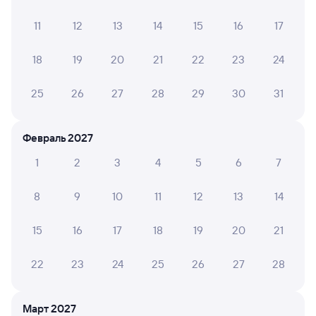
по этому направлению
11
12
13
14
15
16
17
Мы отображаем актуальные отзывы и не удаляем
отрицательные мнения
18
19
20
21
22
23
24
25
26
27
28
29
30
31
ГАЛИНА Е.
10
04 августа 2026 • Поезд 002Э «Россия»
Комфортно и удобно. Спасибо.
Февраль 2027
1
2
3
4
5
6
7
ЮЛИЯ Л.
10
8
9
10
11
12
13
14
04 августа 2026 • Поезд 002Э «Россия»
Очень хороший поезд,даже душ есть!
15
16
17
18
19
20
21
22
23
24
25
26
27
28
ЕЛЕНА Р.
10
04 августа 2026 • Поезд 010Н
Март 2027
Очень хороший 3 вагон. Персонал вежливый. В