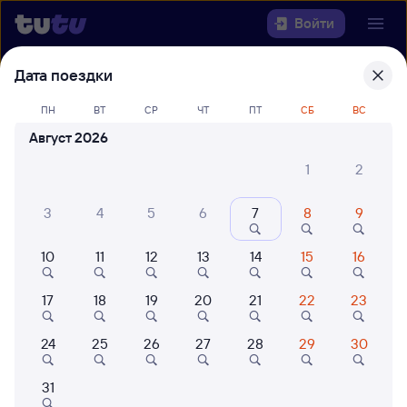
Войти
Дата поездки
Выберите день, чтобы найти
ж/д
билеты Новосибирск-Главный —
ПН
ВТ
СР
ЧТ
ПТ
СБ
ВС
Угольная
Август 2026
22 года работаем для вас
42 млн путешествуют с на
1
2
Откуда
3
4
5
6
7
8
9
Куда
10
11
12
13
14
15
16
Когда
17
18
19
20
21
22
23
Кто едет
24
25
26
27
28
29
30
31
Найти поезда