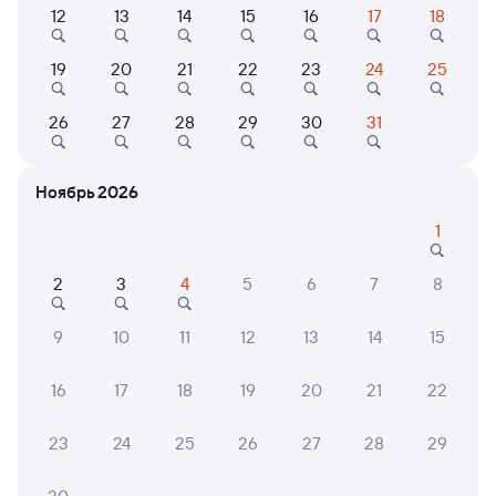
12
13
14
15
16
17
18
Выберите дату
19
20
21
22
23
24
25
Фирменный
002Э
Россия
Проходящий
8,4
26
27
28
29
30
31
4 д 13 ч 31 м в пути
12:59
05:30
Ноябрь 2026
Новосибирск-Главный
Угольная
1
Новосибирск
Трудовое
из Москвы Ярославской
в Владивосток (ж/д вокзал)
2
3
4
5
6
7
8
Дни следования
ближайшие: 7, 8, 9 августа
Маршрут
9
10
11
12
13
14
15
Плацкарт
Купе
от
14 ⁠352 ⁠₽
от
16 ⁠968 ⁠₽
16
17
18
19
20
21
22
Выберите дату
23
24
25
26
27
28
29
Найдём билет на поезд за вас