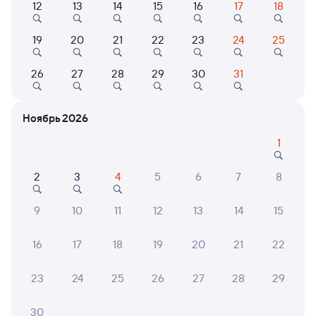
Выберите дату
12
13
14
15
16
17
18
19
20
21
22
23
24
25
Найдём билет на поезд за вас
Даже если сейчас нет мест
26
27
28
29
30
31
Искать билеты
Ноябрь 2026
Отзывы пассажиров Туту о поездах
1
по этому направлению
2
3
4
5
6
7
8
Мы отображаем актуальные отзывы и не удаляем
отрицательные мнения
9
10
11
12
13
14
15
Павел В.
6
16
17
18
19
20
21
22
02 августа 2026 • Поезд 137Н
В вагоне было + 28, душно. Кондиционер не работал.
23
24
25
26
27
28
29
Туалет закрывали на стоянках. Отрицательные
впечатления от поездки.
30