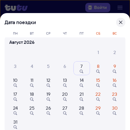
Войти
Дата поездки
Выберите день, чтобы найти
ж/д
ПН
ВТ
СР
ЧТ
ПТ
СБ
ВС
билеты Новосибирск-Главный —
Салым
Август 2026
1
2
Откуда
3
4
5
6
7
8
9
Куда
10
11
12
13
14
15
16
Когда
17
18
19
20
21
22
23
Кто едет
24
25
26
27
28
29
30
Найти поезда
31