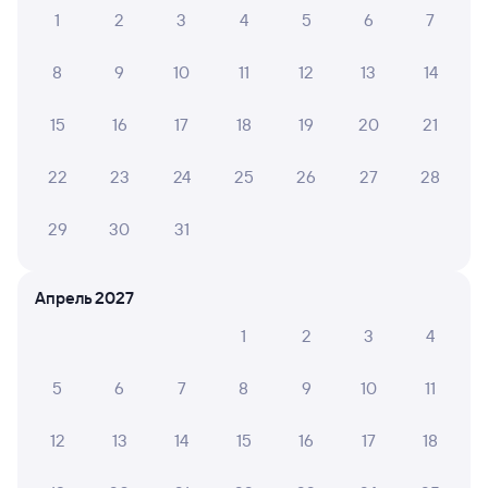
1
2
3
4
5
6
7
Подробные ответы на вопросы о поездке или
покупке
8
9
10
11
12
13
14
СМС-сопровождение до посадки в поезд
15
16
17
18
19
20
21
Оформление без регистрации на сайте
22
23
24
25
26
27
28
Частые вопросы
29
30
31
Что нужно, чтобы сесть в поезд?
Апрель 2027
Как поменять билет на другую дату или
на другой поезд?
1
2
3
4
Как вернуть билет?
5
6
7
8
9
10
11
Что делать, если ошибся при вводе данных
пассажира?
12
13
14
15
16
17
18
Как перевезти животное в поезде?