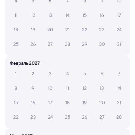
4
5
6
7
8
9
10
Самый быстрый
11
12
13
14
15
16
17
115И
Проходящий
8,4
2 д 2 ч 4 м в пути
22:54
21:58
18
19
20
21
22
23
24
Новосибирск-Главный
Ртищево-1
25
26
27
28
29
30
31
Новосибирск
Ртищево
из Томска-2
в Адлер
Февраль 2027
Дни следования
Маршрут
ближайшие: 25, 27, 29 сентября
1
2
3
4
5
6
7
Плацкарт
Купе
СВ
8
9
10
11
12
13
14
от
8 ⁠332 ⁠₽
от
12 ⁠121 ⁠₽
от
34 ⁠853 ⁠₽
Выберите дату
15
16
17
18
19
20
21
Самый быстрый
22
23
24
25
26
27
28
216Н
Проходящий
7,5
2 д 2 ч 4 м в пути