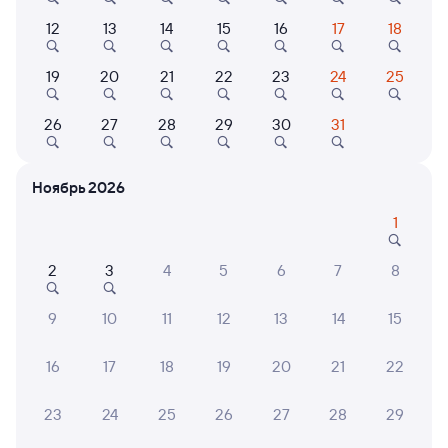
Плацкарт
Купе
12
13
14
15
16
17
18
от
7 ⁠902 ⁠₽
от
8 ⁠499 ⁠₽
Выберите дату
19
20
21
22
23
24
25
26
27
28
29
30
31
203Н
Проходящий
7,7
3 д 4 ч 22 м в пути
Ноябрь 2026
21:18
22:40
1
Новосибирск-Главный
Ртищево-1
Новосибирск
Ртищево
2
3
4
5
6
7
8
из Томска-2
в Анапу
Дни следования
ближайшие: 6, 8, 10 августа
Маршрут
9
10
11
12
13
14
15
Плацкарт
Купе
16
17
18
19
20
21
22
от
10 ⁠002 ⁠₽
от
11 ⁠645 ⁠₽
Выберите дату
23
24
25
26
27
28
29