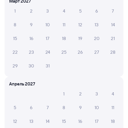
22:54
21:58
Март 2027
1
2
3
4
5
6
7
Новосибирск-Главный
Ртищево-1
Новосибирск
Ртищево
из Барнаула
в Адлер
8
9
10
11
12
13
14
Дни следования
ближайшие: 7, 9, 11 августа
Маршрут
15
16
17
18
19
20
21
Плацкарт
Купе
от
11 ⁠176 ⁠₽
от
12 ⁠835 ⁠₽
22
23
24
25
26
27
28
Выберите дату
29
30
31
Найдём билет на поезд за вас
Апрель 2027
Даже если сейчас нет мест
1
2
3
4
Искать билеты
5
6
7
8
9
10
11
Отели в Ртищеве
12
13
14
15
16
17
18
Все