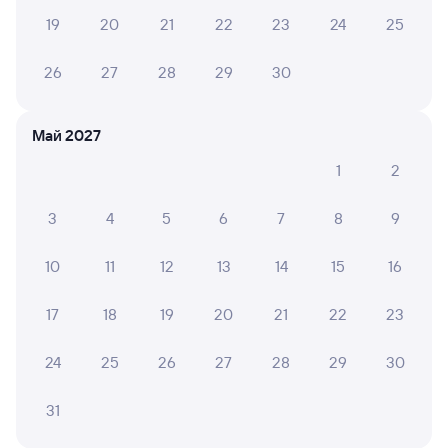
Путешественникам нравятся эти варианты
19
20
21
22
23
24
25
26
27
28
29
30
5,9
6,5
Май 2027
Отель
Отель
Отель
1
2
Отель ЛевЪ
Отель Заря
Anna an
Zhele
3
4
5
6
7
8
9
3 ⁠627 ⁠₽
962 ⁠₽
3 ⁠910
10
11
12
13
14
15
16
Отзывы пассажиров Туту о поездах
17
18
19
20
21
22
23
по этому направлению
24
25
26
27
28
29
30
Мы отображаем актуальные отзывы и не удаляем
отрицательные мнения
31