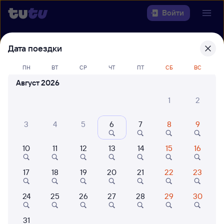
Войти
Выберите день, чтобы найти
ж/д
Дата поездки
билеты Новосибирск-Главный —
ПН
ВТ
СР
ЧТ
ПТ
СБ
ВС
Ртищево-1
Август 2026
22 года работаем для вас
42 млн путешествуют с на
1
2
Откуда
3
4
5
6
7
8
9
Куда
10
11
12
13
14
15
16
Когда
17
18
19
20
21
22
23
Кто едет
24
25
26
27
28
29
30
Найти поезда
31