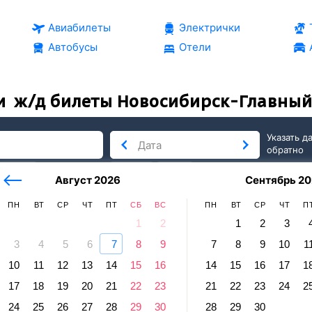
Авиабилеты
Электрички
Автобусы
Отели
и
ж/д билеты Новосибирск-Главный
Указать д
обратно
тербург
сегодня
завтра
Август 2026
Сентябрь 20
послезавтра
ПН
ВТ
СР
ЧТ
ПТ
СБ
ВС
ПН
ВТ
СР
ЧТ
П
1
2
1
2
3
3
4
5
6
7
8
9
7
8
9
10
1
Риддер
10
11
12
13
14
15
16
14
15
16
17
1
сибирск-Главный — Риддер
17
18
19
20
21
22
23
21
22
23
24
2
Отправление и прибытие по местному времени. Цены за 1 па
24
25
26
27
28
29
30
28
29
30