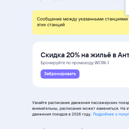
Сообщение между указанными станциями 
этих станций
Скидка 20% на жильё в Ан
и Даламане
Бронируйте по промокоду WOW-1
Забронировать
Узнайте расписание движения пассажирских поезд
внимательны, расписание может измениться. На э
движения поездов в 2026 году.
Подробнее о поку