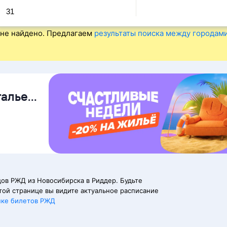
31
не найдено. Предлагаем
результаты поиска между городам
талье
ов РЖД из Новосибирска в Риддер. Будьте
той странице вы видите актуальное расписание
пке билетов РЖД