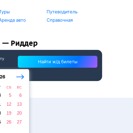
Туры
Путеводитель
Аренда авто
Справочная
 — Риддер
ату
Найти ж/д билеты
26
Т
СБ
ВС
4
5
6
1
12
13
8
19
20
5
26
27
ссажира