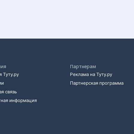
ния
Партнерам
 Туту.ру
Реклама на Туту.ру
ии
Партнерская программа
я связь
тная информация