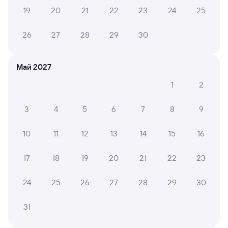
Мы отображаем актуальные отзывы и не удаляем
19
20
21
22
23
24
25
отрицательные мнения
26
27
28
29
30
АННА П.
10
03 августа 2026 • Поезд 002Э «Россия»
Май 2027
Ехали в 17 вагоне. Чисто. Проводники супер. Ребёнок
в восторге!
1
2
3
4
5
6
7
8
9
Анатолий К.
10
03 августа 2026 • Поезд 002Э «Россия»
10
11
12
13
14
15
16
17 вагон, все в порядке, чисто, проводник отзывчивый,
все объяснил, все принес. Проблем не было. Чисто,
17
18
19
20
21
22
23
хорошо
24
25
26
27
28
29
30
Кристина С.
6
31
03 августа 2026 • Поезд 010Н
Слишком сильно дул кондиционер, туалет был закрыт