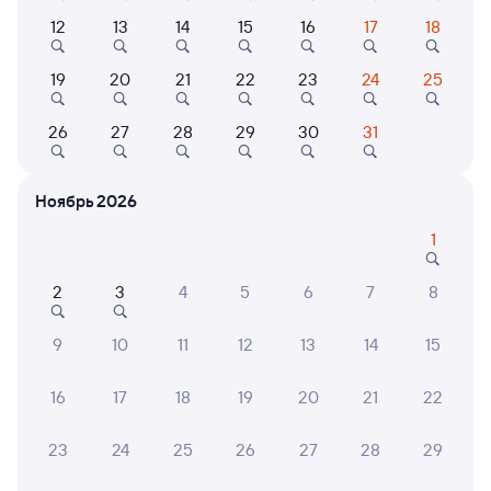
Купе
Плацкарт
СВ
12
13
14
15
16
17
18
от
6 ⁠896 ⁠₽
от
7 ⁠703 ⁠₽
от
24 ⁠928 ⁠₽
19
20
21
22
23
24
25
Выберите дату
26
27
28
29
30
31
270С
Проходящий
8,1
Ноябрь 2026
1 д 20 ч 5 м в пути
04:55
02:00
1
Новосибирск-Главный
Мысовая
Новосибирск
Бабушкин
2
3
4
5
6
7
8
из Адлера
в Читу-2
Дни следования
ближайшие: 8, 10, 12 августа
Маршрут
9
10
11
12
13
14
15
Плацкарт
Купе
16
17
18
19
20
21
22
от
8 ⁠007 ⁠₽
от
11 ⁠048 ⁠₽
23
24
25
26
27
28
29
Выберите дату