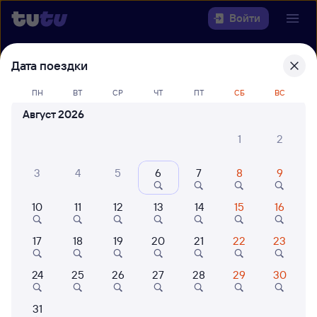
Войти
Дата поездки
Выберите день, чтобы найти
ж/д
билеты Новосибирск-Главный —
ПН
ВТ
СР
ЧТ
ПТ
СБ
ВС
Мысовая
Август 2026
22 года работаем для вас
42 млн путешествуют с на
1
2
Откуда
3
4
5
6
7
8
9
Куда
10
11
12
13
14
15
16
Когда
17
18
19
20
21
22
23
Кто едет
24
25
26
27
28
29
30
Найти поезда
31