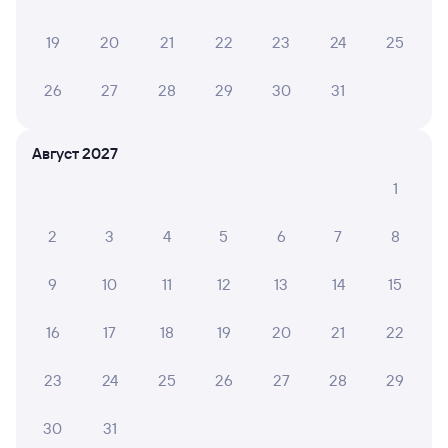
19
20
21
22
23
24
25
26
27
28
29
30
31
6 причин купить ж/д билеты
Онлайн-покупка за 4 минуты
Август 2027
Онлайн-возврат билетов без очереди в кассу
1
Выбор любимых мест на схемах вагонов
2
3
4
5
6
7
8
Подробные ответы на вопросы о поездке или
покупке
9
10
11
12
13
14
15
СМС-сопровождение до посадки в поезд
16
17
18
19
20
21
22
Оформление без регистрации на сайте
23
24
25
26
27
28
29
Частые вопросы
30
31