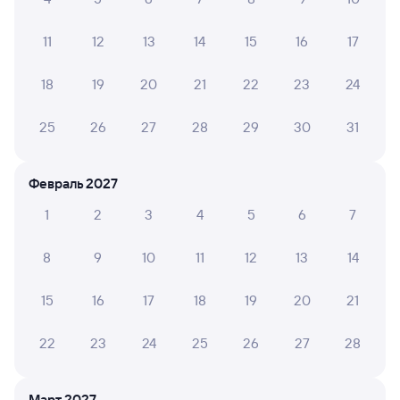
11
12
13
14
15
16
17
082И
Проходящий
7,7
1 д 16 ч 57 м в пути
19:34
13:31
18
19
20
21
22
23
24
Новосибирск-Главный
Мысовая
25
26
27
28
29
30
31
Новосибирск
Бабушкин
из Москвы Казанской
в Улан-Удэ Пасс.
Февраль 2027
Дни следования
ближайшие: 6, 8, 10 августа
Маршрут
1
2
3
4
5
6
7
Плацкарт
Купе
от
7 ⁠703 ⁠₽
от
8 ⁠559 ⁠₽
8
9
10
11
12
13
14
Выберите дату
15
16
17
18
19
20
21
Фирменный
22
23
24
25
26
27
28
070Я
Проходящий
8,9
1 д 16 ч 15 м в пути
21:33
14:48
Март 2027