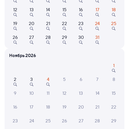
Плацкарт
Купе
12
13
14
15
16
17
18
от
12 ⁠537 ⁠₽
от
16 ⁠307 ⁠₽
Выберите дату
19
20
21
22
23
24
25
26
27
28
29
30
31
201Ы
Проходящий
9,1
3 д 22 ч 38 м в пути
04:02
22:40
Ноябрь 2026
1
Новосибирск-Главный
Кореновск
Новосибирск
в Анапу
из Красноярска Пасс
2
3
4
5
6
7
8
Дни следования
ближайшие: 7, 9, 11 августа
Маршрут
9
10
11
12
13
14
15
Плацкарт
Купе
16
17
18
19
20
21
22
от
9 ⁠829 ⁠₽
от
10 ⁠016 ⁠₽
Выберите дату
23
24
25
26
27
28
29