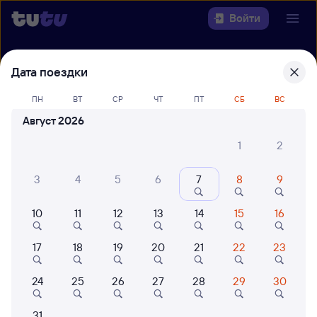
Войти
Выберите день, чтобы найти
ж/д
Дата поездки
билеты Новосибирск-Главный —
ПН
ВТ
СР
ЧТ
ПТ
СБ
ВС
Кореновск
Август 2026
22 года работаем для вас
42 млн путешествуют с на
1
2
Откуда
3
4
5
6
7
8
9
Куда
10
11
12
13
14
15
16
Когда
17
18
19
20
21
22
23
Кто едет
24
25
26
27
28
29
30
Найти поезда
31