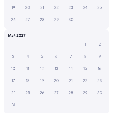
19
20
21
22
23
24
25
Плацкарт
Купе
от
12 ⁠537 ⁠₽
от
13 ⁠261 ⁠₽
26
27
28
29
30
Выберите дату
Май 2027
127Ы
Проходящий
8,4
1
2
4 д 2 ч 57 м в пути
23:23
22:20
3
4
5
6
7
8
9
Новосибирск-Главный
Кореновск
Новосибирск
в Адлер
10
11
12
13
14
15
16
из Красноярска Пасс
17
18
19
20
21
22
23
Дни следования
ближайшие: 7, 11, 12 августа
Маршрут
24
25
26
27
28
29
30
Плацкарт
Купе
от
9 ⁠829 ⁠₽
от
13 ⁠770 ⁠₽
31
Выберите дату