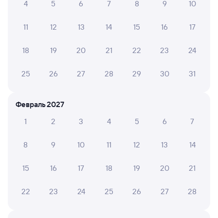
4
5
6
7
8
9
10
Самый быстрый
273И
Проходящий
7,7
11
12
13
14
15
16
17
3 д 2 ч 57 м в пути
23:23
22:20
18
19
20
21
22
23
24
Новосибирск-Главный
Кореновск
25
26
27
28
29
30
31
Новосибирск
в Адлер
из Северобайкальска
Дни следования
ближайшие: 9, 16, 23 августа
Маршрут
Февраль 2027
1
2
3
4
5
6
7
Плацкарт
Купе
от
13 ⁠038 ⁠₽
от
15 ⁠569 ⁠₽
8
9
10
11
12
13
14
Выберите дату
15
16
17
18
19
20
21
211Ы
Проходящий
8,3
22
23
24
25
26
27
28
4 д 3 ч 1 м в пути
23:23
22:24