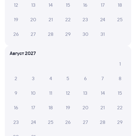
12
13
14
15
16
17
18
Новосибирск-Главный
Канск-Енисейский
Новосибирск
Канск
из Москвы Ярославской
в Северобайкальск
19
20
21
22
23
24
25
Дни следования
ближайшие: 7, 9, 11 августа
Маршрут
26
27
28
29
30
31
Плацкарт
Купе
от
3 ⁠929 ⁠₽
от
4 ⁠944 ⁠₽
Август 2027
Выберите дату
1
2
3
4
5
6
7
8
082И
Проходящий
7,7
9
10
11
12
13
14
15
16 ч 49 м в пути
19:34
12:23
16
17
18
19
20
21
22
Новосибирск-Главный
Канск-Енисейский
Новосибирск
Канск
из Москвы Казанской
в Улан-Удэ Пасс.
23
24
25
26
27
28
29
Дни следования
ближайшие: 8, 10, 12 августа
Маршрут