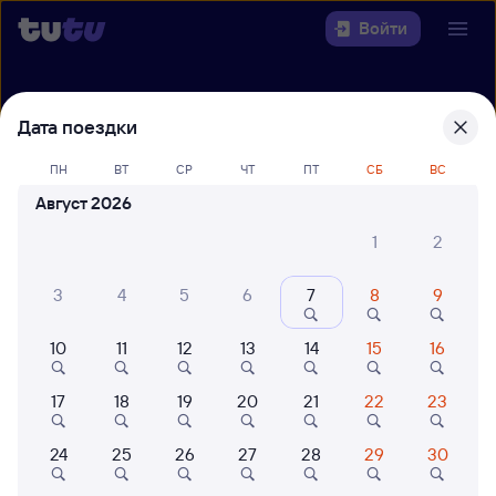
Войти
Выберите день, чтобы найти
ж/д
Дата поездки
билеты Новосибирск-Главный —
Канск-Енисейский
ПН
ВТ
СР
ЧТ
ПТ
СБ
ВС
Август 2026
22 года работаем для вас
42 млн путешествуют с на
Откуда
1
2
Куда
3
4
5
6
7
8
9
10
11
12
13
14
15
16
Когда
17
18
19
20
21
22
23
Кто едет
24
25
26
27
28
29
30
Найти поезда