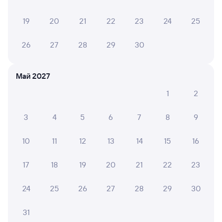
Плацкарт
Купе
19
20
21
22
23
24
25
от
3 ⁠417 ⁠₽
от
3 ⁠948 ⁠₽
Выберите дату
26
27
28
29
30
Май 2027
205С
Проходящий
7,8
1
2
19 ч 53 м в пути
05:05
00:58
3
4
5
6
7
8
9
Новосибирск-Главный
Канск-Енисейский
Новосибирск
Канск
из Анапы
в Иркутск Пасс.
10
11
12
13
14
15
16
Дни следования
ближайшие: 7, 11, 14 августа
Маршрут
17
18
19
20
21
22
23
Плацкарт
Купе
24
25
26
27
28
29
30
от
3 ⁠417 ⁠₽
от
4 ⁠284 ⁠₽
Выберите дату
31