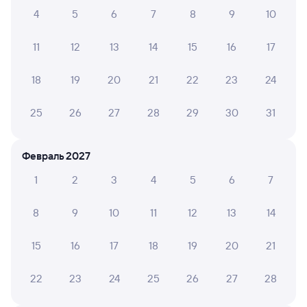
4
5
6
7
8
9
10
274С
Проходящий
7,6
11
12
13
14
15
16
17
20 ч 18 м в пути
04:55
01:13
18
19
20
21
22
23
24
Новосибирск-Главный
Канск-Енисейский
Новосибирск
Канск
25
26
27
28
29
30
31
из Адлера
в Северобайкальск
Дни следования
ближайшие: 11, 18, 25 августа
Маршрут
Февраль 2027
Плацкарт
Купе
1
2
3
4
5
6
7
от
3 ⁠417 ⁠₽
от
5 ⁠477 ⁠₽
8
9
10
11
12
13
14
Выберите дату
15
16
17
18
19
20
21
270С
Проходящий
8,1
22
23
24
25
26
27
28
20 ч 18 м в пути
04:55
01:13