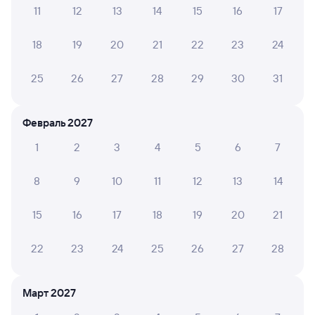
11
12
13
14
15
16
17
Инструкция по приобретению билетов
Способы оплаты
Правила работы сервиса
18
19
20
21
22
23
24
А ещё здесь можно найти
25
26
27
28
29
30
31
Обратные билеты из Новокузнецка (ж/д
вокзал) в Бурею
Февраль 2027
Отели
1
2
3
4
5
6
7
Другие авиарейсы из Новокузнецка
8
9
10
11
12
13
14
Купить жд билеты до Буреи
Вокзал Новокузнецк (ж/д вокзал)
15
16
17
18
19
20
21
22
23
24
25
26
27
28
Март 2027