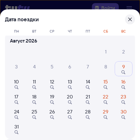
Войти
Дата поездки
Выберите день, чтобы найти
ж/д
ПН
ВТ
СР
ЧТ
ПТ
СБ
ВС
билеты Новокузнецк (ж/д вокзал) —
Август 2026
Бурея
1
2
Откуда
3
4
5
6
7
8
9
Куда
10
11
12
13
14
15
16
Когда
17
18
19
20
21
22
23
Кто едет
24
25
26
27
28
29
30
Найти поезда
31