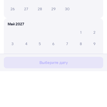
26
27
28
29
30
Май 2027
1
2
Мы используем cookies для более удобной работы
3
4
5
6
7
8
9
с сайтом.
Подробнее
10
11
12
13
14
15
16
Соглашаюсь
Выберите дату
17
18
19
20
21
22
23
24
25
26
27
28
29
30
31
Расписание поездов
Ж/д билеты Новокузнецк (ж/д вокзал)
Июнь 2027