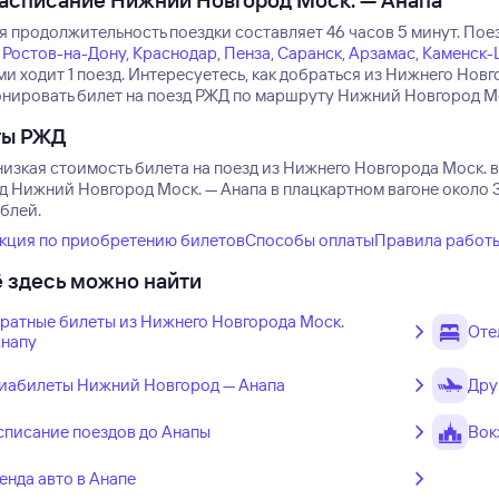
асписание Нижний Новгород Моск. — Анапа
я продолжительность поездки составляет 46 часов 5 минут.
Поез
Ростов-на-Дону
,
Краснодар
,
Пенза
,
Саранск
,
Арзамас
,
Каменск-
и ходит 1 поезд.
Интересуетесь, как добраться из Нижнего Новг
нировать билет на поезд РЖД по маршруту Нижний Новгород Моск
ты РЖД
изкая стоимость билета на поезд из Нижнего Новгорода Моск. в
зд Нижний Новгород Моск. — Анапа в плацкартном вагоне около 
ублей.
кция по приобретению билетов
Способы оплаты
Правила работ
 здесь можно найти
ратные билеты из Нижнего Новгорода Моск.
Оте
Анапу
иабилеты Нижний Новгород — Анапа
Дру
списание поездов до Анапы
Вок
енда авто в Анапе