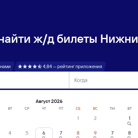
 найти
ж/д билеты Нижни
 нами
4,84 — рейтинг приложения
Когда
тербург
Москва
Сегодня
Завтра
Август 2026
ВТ
СР
ЧТ
ПТ
СБ
ВС
ПН
ВТ
1
2
1
сание поездов Нижний Новгород Моск.
4
5
6
7
8
9
7
8