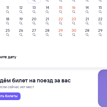
ние поездов Анапа — Нижний Новгород Моск.
дажа билетов на 3 ноября. Отправление и прибытие по местному времени
11
12
13
14
15
16
14
15
18
19
20
21
22
23
21
22
Проходящий
1 д 22 ч 5 м в пути
10
04:15
7
6,9
25
26
27
28
29
30
28
29
Отель
Турбаза
Отель
 Новгород Моск.
 Новгород
mocratia.
Благовещенка
Лилиана
ова Пасс
ейный отель.
ко"
ите дату
⁠800 ⁠₽
15 ⁠510 ⁠₽
4 ⁠300 ⁠₽
ледования
ближайшие: 7, 9, 11 августа
Ма
дём билет на поезд за вас
если сейчас нет мест
ать билеты