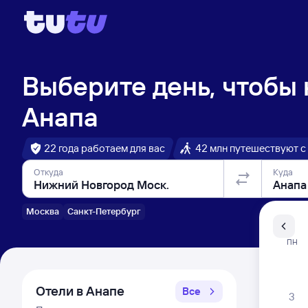
Выберите день, чтобы
Анапа
22 года работаем для вас
42 млн путешествуют с
Откуда
Куда
Москва
Санкт-Петербург
Санкт-Пе
ПН
Распи
Отели в Анапе
Все
3