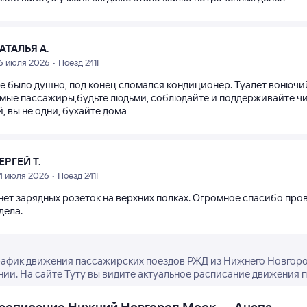
АТАЛЬЯ А.
6 июля 2026 • Поезд 241Г
е было душно, под конец сломался кондиционер. Туалет вонючий,
мые пассажиры,будьте людьми, соблюдайте и поддерживайте чисто
, вы не одни, бухайте дома
ЕРГЕЙ Т.
4 июля 2026 • Поезд 241Г
нет зарядных розеток на верхних полках. Огромное спасибо про
дела.
рафик движения пассажирских поездов РЖД из Нижнего Новгород
нии. На сайте Туту вы видите актуальное расписание движения п