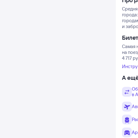
Про р
Средня
города:
городам
и забро
Биле
Самая н
на пое
4 717 р
Инстру
А ещё
Об
в 
Ав
Ра
Ар