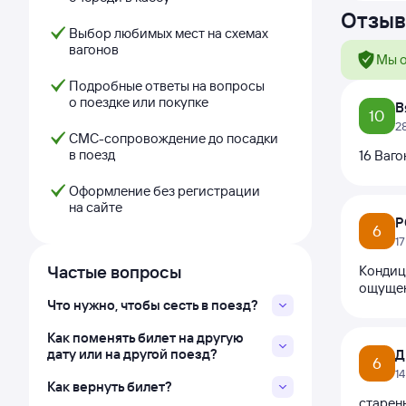
Отзыв
Выбор любимых мест на схемах
вагонов
Мы о
Подробные ответы на вопросы
о поездке или покупке
В
10
2
СМС-сопровождение до посадки
в поезд
16 Ваг
Оформление без регистрации
на сайте
Р
6
1
Частые вопросы
Кондици
ощущени
Что нужно, чтобы сесть в поезд?
Как поменять билет на другую
дату или на другой поезд?
Д
6
1
Как вернуть билет?
старень