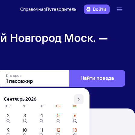
Справочная
Путеводитель
Войти
й Новгород Моск. —
Кто едет
Найти поезда
Сентябрь 2026
СР
ЧТ
ПТ
СБ
ВС
2
3
4
5
6
 — Анапа
9
10
11
12
13