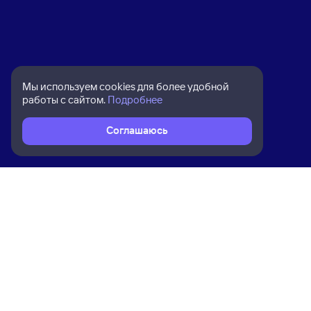
Мы используем cookies для более удобной
работы с сайтом.
Подробнее
Соглашаюсь
Расписание поездов
Ж/д билеты Нижний Новгород Моск
Ком
Приложение Туту
О на