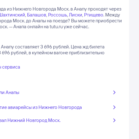
да из Нижнего Новгорода Моск. в Анапу проходят через
Шахтинский
,
Балашов
,
Россошь
,
Лиски
,
Ртищево
.
Между
орода Моск. до Анапы на поезде? Вы можете приобрести
. — Анапа онлайн на tutu.ru уже сейчас.
 Анапу составляет 3 696 рублей.
Цена жд билета
3 696 рублей, в купейном вагоне приблизительно
ы сервиса
ли Анапы
гие авиарейсы из Нижнего Новгорода
зал Нижний Новгород Моск.