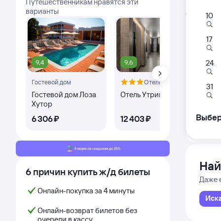
Путешественникам нравятся эти
Расписа
варианты
Открыта про
10
17
241Г
06:
9,4
9,6
6,
24
Гостевой дом
Отель
Нижний
31
Нижний
Гостевой дом Лоза
Отель Утриш
"De
из Кир
Хутор
Сем
Сук
Выбер
6 ⁠306 ⁠₽
12 ⁠403 ⁠₽
20 
Дни с
Най
6 причин купить ж/д билеты
Даже 
Онлайн-покупка за 4 минуты
Иск
Онлайн-возврат билетов без
очереди в кассу