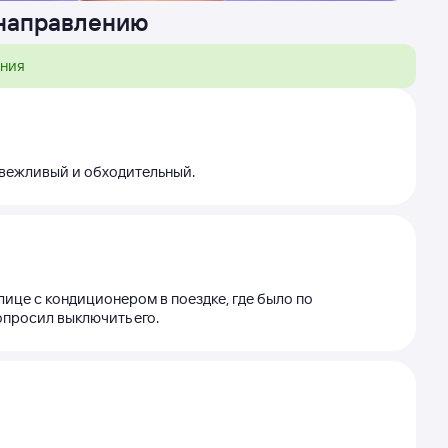
 направлению
ения
л вежливый и обходительный.
лице с кондиционером в поездке, где было по
опросил выключить его.