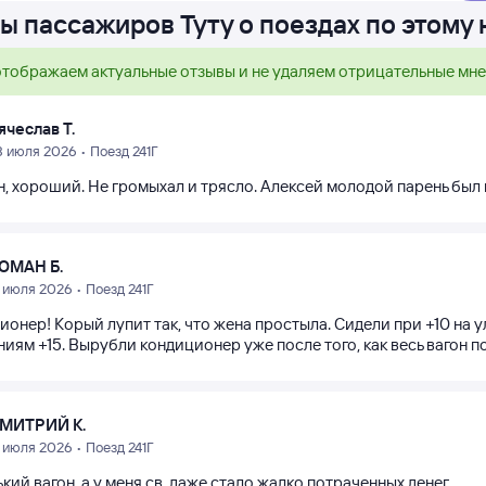
ы пассажиров Туту о поездах по этому
тображаем актуальные отзывы и не удаляем отрицательные мн
ячеслав Т.
8 июля 2026 • Поезд 241Г
он, хороший. Не громыхал и трясло. Алексей молодой парень бы
ОМАН Б.
7 июля 2026 • Поезд 241Г
онер! Корый лупит так, что жена простыла. Сидели при +10 на у
ям +15. Вырубли кондиционер уже после того, как весь вагон п
МИТРИЙ К.
4 июля 2026 • Поезд 241Г
кий вагон, а у меня св. даже стало жалко потраченных денег.