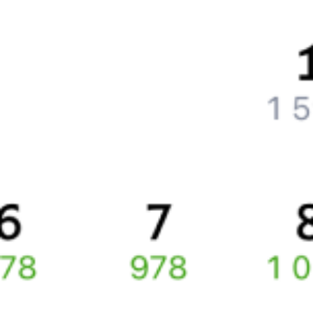
Как поменять билет на другую дату или на другой поезд?
Как вернуть билет?
Что делать, если ошибся при вводе данных пассажира?
Как перевезти животное в поезде?
Как получить отчетные документы для бухгалтерии?
Что делать, если оплата не проходит?
Билеты РЖД
Вы можете заказать электронный жд билет и
железнодорожный билет на бланке РЖД.
Если вас интересует цена билета на поезд от
Красноярска
до
Орска
, то укажите дату поездки. При этом вы увидите
стоимость билетов во всех доступных вагонах (плацкарт, купе
и др.) и сможете купить жд билеты
Красноярск
–
Орск
онлайн.
Инструкция по приобретению билетов
Способы оплаты
Правила работы сервиса