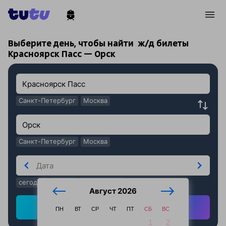
!
!
Выберите день, чтобы найти
ж/д билеты
Красноярск Пасс — Орск
Санкт-Петербург
Москва
Санкт-Петербург
Москва
сегодня
завтра
послезавтра
Август 2026
Найти ж/д билеты
ПН
ВТ
СР
ЧТ
ПТ
СБ
ВС
1
2