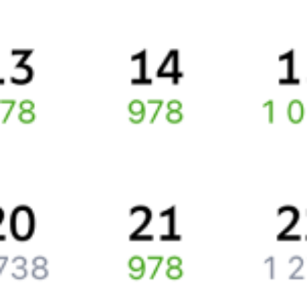
Про расписание Красноярск Пасс — Орск
По данному направлению курсирует 0 поездов.
Ищете как добраться из
Красноярска
до
Орска
или как доехать
на поезде?
Спешите заказать и купить железнодорожный билет
Красноярск
–
Орск
через интернет прямо сейчас.
Путешественникам
Справочная
Путеводитель по странам
Бонусная программа
Подарочные сертификаты
Компания
История Туту.ру