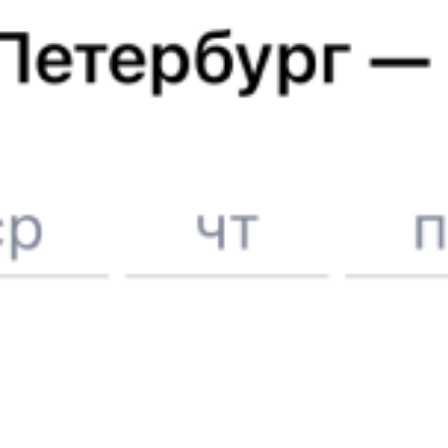
Отели в Орске
Поддержка 24/7 на Туту
6 причин купить ж/д билеты именно здесь
Онлайн-покупка за 4 минуты
Онлайн-возврат билетов без очереди в кассу
Выбор любимых мест на схемах вагонов
Подробные ответы на вопросы о поездке или покупке
СМС-сопровождение до посадки в поезд
Оформление без регистрации на сайте
Частые вопросы
Что нужно, чтобы сесть в поезд?