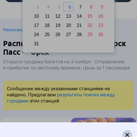
3
4
5
6
7
8
9
10
11
12
13
14
15
16
17
18
19
20
21
22
23
·
Расписание поездов
Ж/д билеты Красноярск → Орск
24
25
26
27
28
29
30
Расписание поездов Красноярск
31
Пасс — Орск
Открыта продажа билетов на 3 ноября · Отправление
и прибытие по местному времени. Цены за 1 пассажира
Сообщение между указанными станциями не
найдено. Предлагаем
результаты поиска между
городами
этих станций
Найдём билет на поезд за вас
Даже если сейчас нет мест