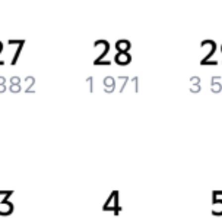
Вакансии
Обратная связь
Контактная информация
Партнерам
Реклама на Туту.ру
Партнерская программа
Загрузите в
App Store
Загрузите в
Google Play
Загрузите в
AppGallery
Загрузите в
RuStore