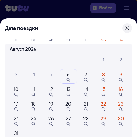
Войти
Дата поездки
Выберите день, чтобы найти
ж/д
билеты Красноярск Пасс — Чита-2
ПН
ВТ
СР
ЧТ
ПТ
СБ
ВС
22 года работаем для вас
42 млн путешествуют с на
Август 2026
Откуда
1
2
Куда
3
4
5
6
7
8
9
Когда
10
11
12
13
14
15
16
Кто едет
17
18
19
20
21
22
23
24
25
26
27
28
29
30
Найти поезда
31