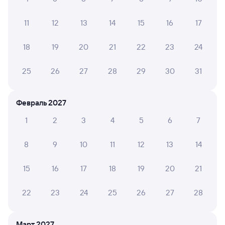
1 д 19 ч 11 м в пути
20:24
17:35
11
12
13
14
15
16
17
Красноярск Пасс
Чита-2
Красноярск
Чита
18
19
20
21
22
23
24
из Адлера
25
26
27
28
29
30
31
Дни следования
ближайшие: 8, 10, 12 августа
Маршрут
Плацкарт
Купе
Февраль 2027
от
6 ⁠081 ⁠₽
от
7 ⁠852 ⁠₽
1
2
3
4
5
6
7
Выберите дату
8
9
10
11
12
13
14
Найдём билет на поезд за вас
Даже если сейчас нет мест
15
16
17
18
19
20
21
22
23
24
25
26
27
28
Искать билеты
Март 2027