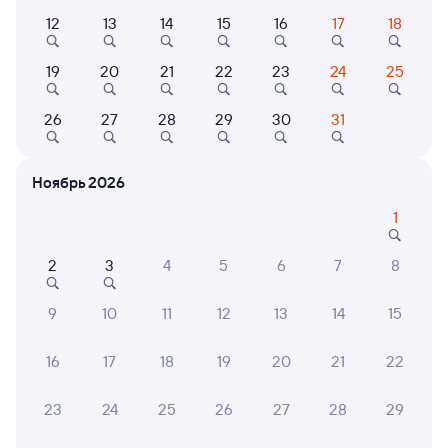
Выберите дату
12
13
14
15
16
17
18
Фирменный
19
20
21
22
23
24
25
070Я
Проходящий
8,9
1 д 15 ч 42 м в пути
26
27
28
29
30
31
12:36
06:18
Красноярск Пасс
Чита-2
Ноябрь 2026
Красноярск
Чита
из Москвы Ярославской
1
Дни следования
ближайшие: 6, 7, 8 августа
Маршрут
2
3
4
5
6
7
8
Купе
Плацкарт
от
5 ⁠688 ⁠₽
от
6 ⁠081 ⁠₽
9
10
11
12
13
14
15
Выберите дату
16
17
18
19
20
21
22
Самый быстрый
23
24
25
26
27
28
29
010Н
Проходящий
6,3