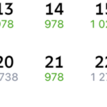
Про расписание Калининград Пасс Южный — Орёл
По выбранному маршруту курсирует 0 поездов.
Путешественникам
Справочная
Путеводитель по странам
Бонусная программа
Подарочные сертификаты
Компания
История Туту.ру
Вакансии
Обратная связь
Контактная информация