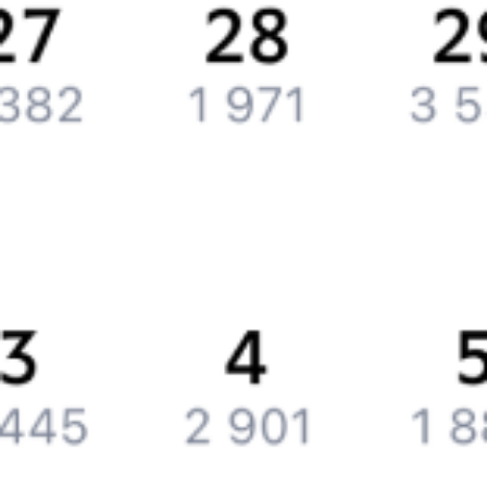
Партнерам
Реклама на Туту.ру
Партнерская программа
Загрузите в
App Store
Загрузите в
Google Play
Загрузите в
AppGallery
Загрузите в
RuStore
Политика обработки персональных данных
Правовая
информация