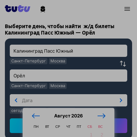
!
!
Выберите день, чтобы найти
ж/д билеты
Калининград Пасс Южный — Орёл
Санкт-Петербург
Москва
Санкт-Петербург
Москва
сегодня
завтра
послезавтра
Август 2026
Найти ж/д билеты
ПН
ВТ
СР
ЧТ
ПТ
СБ
ВС
1
2