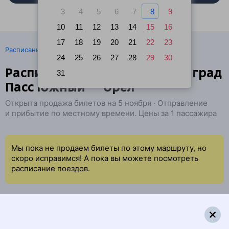
3
4
5
6
7
8
9
10
11
12
13
14
15
16
17
18
19
20
21
22
23
·
Расписание поездов
Ж/д билеты Калининград → Орёл
24
25
26
27
28
29
30
Расписание поездов Калининград
31
Пасс Южный — Орёл
Открыта продажа билетов на 5 ноября · Отправление
и прибытие по местному времени. Цены за 1 пассажира
Мы пока не продаем билеты по этому маршруту, но
скоро исправимся! А пока вы можете посмотреть
расписание поездов.
Сообщение между указанными станциями не
найдено. Предлагаем
результаты поиска между