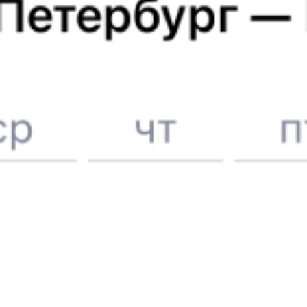
Отели Орла
Билеты на поезд
Орёл
Вокзал Калининград-Южный
Отели в Орле
Поддержка 24/7 на Туту
6 причин купить ж/д билеты именно здесь
Онлайн-покупка за 4 минуты
Онлайн-возврат билетов без очереди в кассу
Выбор любимых мест на схемах вагонов
Подробные ответы на вопросы о поездке или покупке
СМС-сопровождение до посадки в поезд
Оформление без регистрации на сайте