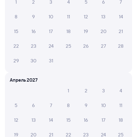
Южного в Каменскую
1
2
3
4
5
6
7
Отели Каменска-Шахтинского
8
9
10
11
12
13
14
Другие авиарейсы из Калининграда
15
16
17
18
19
20
21
Расписание поездов в Каменск-Шахтинский
22
23
24
25
26
27
28
Вокзал Калининград Пасс Южный
29
30
31
Апрель 2027
1
2
3
4
5
6
7
8
9
10
11
12
13
14
15
16
17
18
19
20
21
22
23
24
25