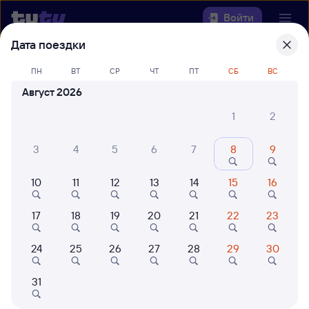
Войти
Дата поездки
Выберите день, чтобы найти
ж/д
ПН
ВТ
СР
ЧТ
ПТ
СБ
ВС
билеты Калининград Пасс Южный —
Август 2026
Каменская
1
2
Откуда
3
4
5
6
7
8
9
Куда
10
11
12
13
14
15
16
Когда
17
18
19
20
21
22
23
Кто едет
24
25
26
27
28
29
30
Найти поезда
31