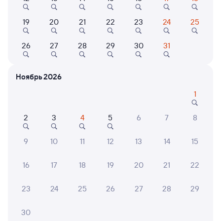
19
20
21
22
23
24
25
9,1
9,4
26
27
28
29
30
31
Отель
Отель
Отель
Отель Парк-отель
Отель Петровский
ХМот
Шале
Ноябрь 2026
3 ⁠008 ⁠₽
8 ⁠203 ⁠₽
1 ⁠650
1
2
3
4
5
6
7
8
6 причин купить ж/д билеты
9
10
11
12
13
14
15
Онлайн-покупка за 4 минуты
16
17
18
19
20
21
22
Онлайн-возврат билетов без очереди в кассу
23
24
25
26
27
28
29
Выбор любимых мест на схемах вагонов
30
Подробные ответы на вопросы о поездке или