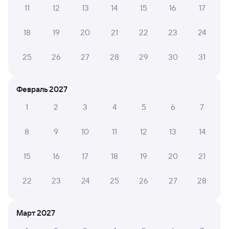
11
12
13
14
15
16
17
Инструкция по приобретению билетов
Способы оплаты
Правила работы сервиса
18
19
20
21
22
23
24
А ещё здесь можно найти
25
26
27
28
29
30
31
Обратные билеты из Иркутска
Сортировочного в Буй
Февраль 2027
Отели
1
2
3
4
5
6
7
Другие авиарейсы из Иркутска
8
9
10
11
12
13
14
Купить билеты на поезд Буй
15
16
17
18
19
20
21
Вокзал Иркутск Сортировочный
22
23
24
25
26
27
28
Март 2027