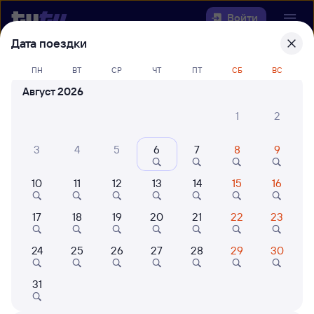
Войти
Дата поездки
Выберите день, чтобы найти
ж/д
ПН
ВТ
СР
ЧТ
ПТ
СБ
ВС
билеты Иркутск Сортировочный —
Август 2026
Буй
1
2
22 года работаем для вас
42 млн путешествуют с на
3
4
5
6
7
8
9
Откуда
10
11
12
13
14
15
16
Куда
17
18
19
20
21
22
23
Когда
24
25
26
27
28
29
30
Кто едет
31
Найти поезда