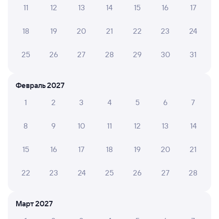
Инструкция по приобретению билетов
11
12
13
14
15
16
17
Способы оплаты
Правила работы сервиса
18
19
20
21
22
23
24
А ещё здесь можно найти
Обратные билеты из Иркутска
25
26
27
28
29
30
31
Сортировочного в Амазар
Отели
Февраль 2027
Другие авиарейсы из Иркутска
1
2
3
4
5
6
7
ЖД билеты до Амазара
8
9
10
11
12
13
14
Вокзал Иркутск Сортировочный
15
16
17
18
19
20
21
22
23
24
25
26
27
28
Март 2027