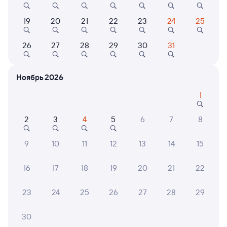
Онлайн-возврат билетов без очереди в кассу
19
20
21
22
23
24
25
Выбор любимых мест на схемах вагонов
26
27
28
29
30
31
Подробные ответы на вопросы о поездке или
покупке
Ноябрь 2026
СМС-сопровождение до посадки в поезд
1
Оформление без регистрации на сайте
2
3
4
5
6
7
8
Частые вопросы
9
10
11
12
13
14
15
Что нужно, чтобы сесть в поезд?
16
17
18
19
20
21
22
Как поменять билет на другую дату или
на другой поезд?
23
24
25
26
27
28
29
Как вернуть билет?
30
Что делать, если ошибся при вводе данных