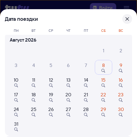
Войти
Дата поездки
Выберите день, чтобы найти
ж/д
ПН
ВТ
СР
ЧТ
ПТ
СБ
ВС
билеты Иркутск Сортировочный —
Август 2026
Амазар
1
2
Откуда
3
4
5
6
7
8
9
Куда
10
11
12
13
14
15
16
Когда
17
18
19
20
21
22
23
Кто едет
24
25
26
27
28
29
30
Найти поезда
31