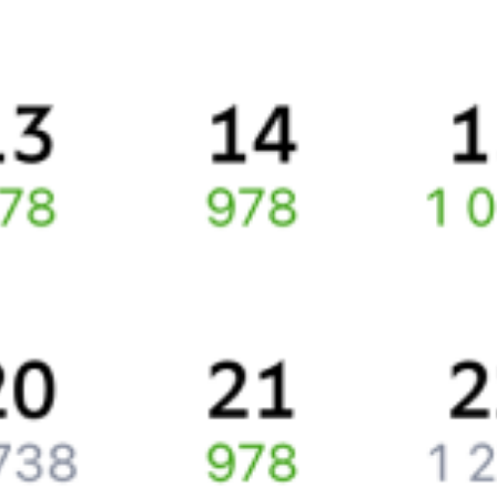
Про расписание Иркутск Пасс. — Нерюнгри Пасс.
По данному маршруту курсирует 0 поездов.
Ищете как добраться из
Иркутска
до
Нерюнгри
или как доехать
на поезде?
Наш сервис позволяет заказать и купить железнодорожный
билет по маршруту
Иркутск
–
Нерюнгри
через интернет уже
сейчас.
Путешественникам
Справочная
Путеводитель по странам
Бонусная программа
Подарочные сертификаты
Компания