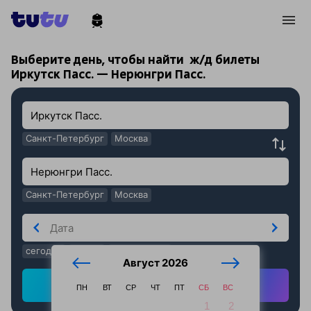
!
!
Выберите день, чтобы найти
ж/д билеты
Иркутск Пасс. — Нерюнгри Пасс.
Санкт-Петербург
Москва
Санкт-Петербург
Москва
сегодня
завтра
послезавтра
Август 2026
Найти ж/д билеты
ПН
ВТ
СР
ЧТ
ПТ
СБ
ВС
1
2