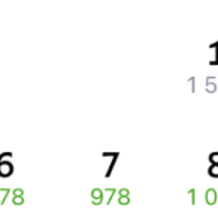
Как поменять билет на другую дату или на другой поезд?
Как вернуть билет?
Что делать, если ошибся при вводе данных пассажира?
Как перевезти животное в поезде?
Как получить отчетные документы для бухгалтерии?
Что делать, если оплата не проходит?
Билеты РЖД
Вы можете заказать электронный жд билет и
железнодорожный билет на бланке РЖД.
Если вас интересует цена билета на поезд от
Иркутска
до
Нерюнгри
, то укажите дату поездки. При этом вы увидите
стоимость билетов во всех доступных вагонах (плацкарт, купе
и др.) и сможете купить жд билеты
Иркутск
–
Нерюнгри
онлайн.
Инструкция по приобретению билетов
Способы оплаты
Правила работы сервиса