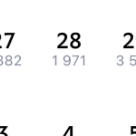
История Туту.ру
Вакансии
Обратная связь
Контактная информация
Партнерам
Реклама на Туту.ру
Партнерская программа
Загрузите в
App Store
Загрузите в
Google Play
Загрузите в
AppGallery