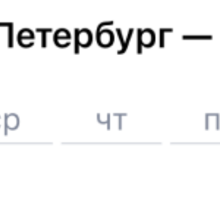
Отели в Нерюнгри
Поддержка 24/7 на Туту
6 причин купить ж/д билеты именно здесь
Онлайн-покупка за 4 минуты
Онлайн-возврат билетов без очереди в кассу
Выбор любимых мест на схемах вагонов
Подробные ответы на вопросы о поездке или покупке
СМС-сопровождение до посадки в поезд
Оформление без регистрации на сайте
Частые вопросы
Что нужно, чтобы сесть в поезд?