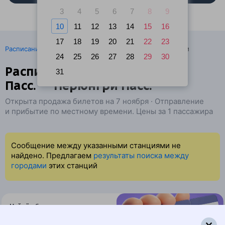
3
4
5
6
7
8
9
10
11
12
13
14
15
16
17
18
19
20
21
22
23
·
Расписание поездов
Ж/д билеты Иркутск → Нерюнгри
24
25
26
27
28
29
30
Расписание поездов Иркутск
31
Пасс. — Нерюнгри Пасс.
Открыта продажа билетов на 7 ноября · Отправление
и прибытие по местному времени. Цены за 1 пассажира
Сообщение между указанными станциями не
найдено. Предлагаем
результаты поиска между
городами
этих станций
Найдём билет на поезд за вас
Даже если сейчас нет мест