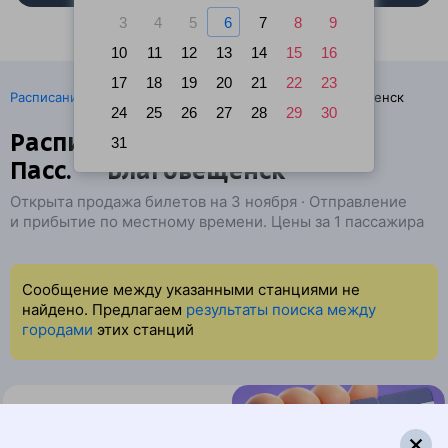
3
4
5
6
7
8
9
10
11
12
13
14
15
16
17
18
19
20
21
22
23
·
Расписание поездов
Ж/д билеты Иркутск → Благовещенск
24
25
26
27
28
29
30
Расписание поездов Иркутск
31
Пасс. — Благовещенск
Открыта продажа билетов на 3 ноября · Отправление
и прибытие по местному времени. Цены за 1 пассажира
Сообщение между указанными станциями не
найдено. Предлагаем
результаты поиска между
городами
этих станций
Найдём билет на поезд за вас
Даже если сейчас нет мест