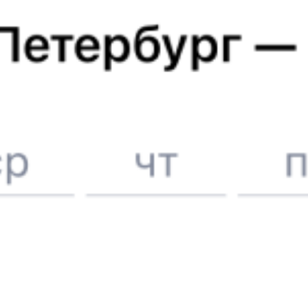
Отели в Благовещенске
Поддержка 24/7 на Туту
6 причин купить ж/д билеты именно здесь
Онлайн-покупка за 4 минуты
Онлайн-возврат билетов без очереди в кассу
Выбор любимых мест на схемах вагонов
Подробные ответы на вопросы о поездке или покупке
СМС-сопровождение до посадки в поезд
Оформление без регистрации на сайте
Частые вопросы
Что нужно, чтобы сесть в поезд?