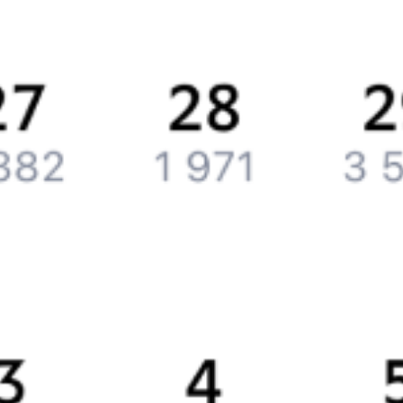
Вакансии
Обратная связь
Контактная информация
Партнерам
Реклама на Туту.ру
Партнерская программа
Загрузите в
App Store
Загрузите в
Google Play
Загрузите в
AppGallery
Загрузите в