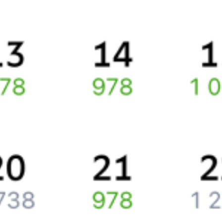
Про расписание Иркутск Пасс. — Благовещенск
По этому направлению курсирует 0 поездов.
Ищете как добраться из
Иркутска
до
Благовещенска
или как
доехать на поезде?
Вы можете заказать и купить железнодорожный билет
Иркутск
–
Благовещенск
через интернет прямо сейчас.
Путешественникам
Справочная
Путеводитель по странам
Бонусная программа
Подарочные сертификаты
Компания
История Туту.ру