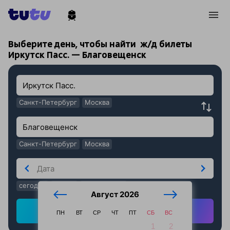
!
!
Выберите день, чтобы найти
ж/д билеты
Иркутск Пасс. — Благовещенск
Санкт-Петербург
Москва
Санкт-Петербург
Москва
сегодня
завтра
послезавтра
Август 2026
Найти ж/д билеты
ПН
ВТ
СР
ЧТ
ПТ
СБ
ВС
1
2