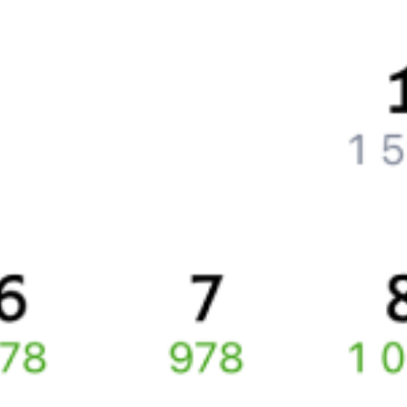
Как поменять билет на другую дату или на другой поезд?
Как вернуть билет?
Что делать, если ошибся при вводе данных пассажира?
Как перевезти животное в поезде?
Как получить отчетные документы для бухгалтерии?
Что делать, если оплата не проходит?
Билеты РЖД
Вы можете заказать электронный жд билет и
железнодорожный билет на бланке РЖД.
Если вас интересует цена билета на поезд от
Иркутска
до
Благовещенска
, то укажите дату поездки. При этом
вы увидите стоимость билетов во всех доступных вагонах
(плацкарт, купе и др.) и сможете купить жд билеты
Иркутск
–
Благовещенск
онлайн.
Инструкция по приобретению билетов
Способы оплаты
Правила работы сервиса