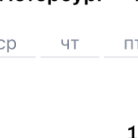
Выбор любимых мест на схемах вагонов
Подробные ответы на вопросы о поездке или покупке
СМС-сопровождение до посадки в поезд
Оформление без регистрации на сайте
Частые вопросы
Что нужно, чтобы сесть в поезд?
Как поменять билет на другую дату или на другой поезд?
Как вернуть билет?
Что делать, если ошибся при вводе данных пассажира?
Как перевезти животное в поезде?
Как получить отчетные документы для бухгалтерии?
Что делать, если оплата не проходит?