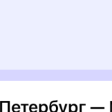
Забронировать
Узнайте расписание движения пассажирских поездов РЖД
из Брянска в о.п. 90 км. Будьте внимательны, расписание может
измениться. На этой странице вы видите актуальное расписание
движения поездов в 2026 году.
Подробнее о покупке билетов
РЖД
А ещё здесь можно найти
Другие авиарейсы из Брянска
Вокзал Брянск - Орловский
6 причин купить ж/д билеты именно здесь
Онлайн-покупка за 4 минуты
Онлайн-возврат билетов без очереди в кассу