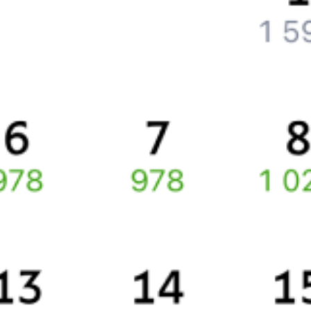
Билеты РЖД
Вы можете заказать электронный жд билет и
железнодорожный билет на бланке РЖД.
Если вас интересует цена билета на поезд от
Брянска
до
о.п. 90
км
, то укажите дату поездки. При этом вы увидите стоимость
билетов во всех доступных вагонах (плацкарт, купе и др.)
и сможете купить жд билеты
Брянск
–
о.п. 90 км
онлайн.
Инструкция по приобретению билетов
Способы оплаты
Правила работы сервиса
Про расписание Брянск-Орловский — о.п. 90 км
По данному направлению курсирует 0 поездов.
Ищете как добраться из
Брянска
до
о.п. 90 км
или как доехать
на поезде?
Наш сервис позволяет заказать и купить железнодорожный
билет по маршруту
Брянск
–
о.п. 90 км
через интернет прямо
сейчас.