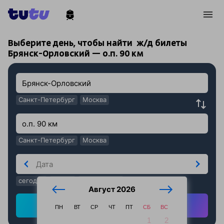
!
!
Выберите день, чтобы найти
ж/д билеты
Брянск-Орловский — о.п. 90 км
Санкт-Петербург
Москва
Санкт-Петербург
Москва
сегодня
завтра
послезавтра
Август 2026
Найти ж/д билеты
ПН
ВТ
СР
ЧТ
ПТ
СБ
ВС
1
2