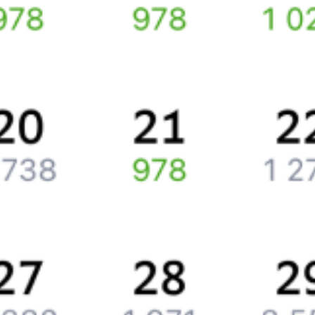
Путешественникам
Справочная
Путеводитель по странам
Бонусная программа
Подарочные сертификаты
Компания
История Туту.ру
Вакансии
Обратная связь
Контактная информация
Партнерам
Реклама на Туту.ру
Партнерская программа