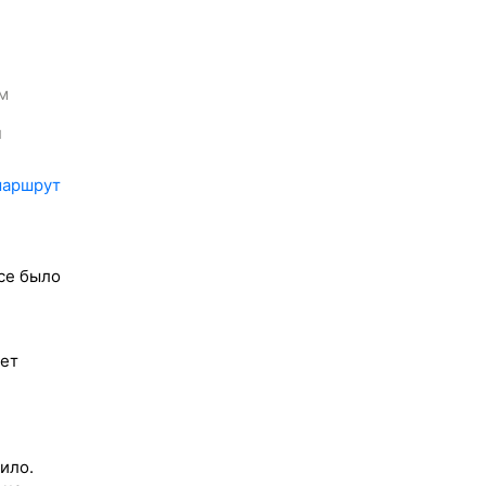
м
м
маршрут
се было
лет
вило.