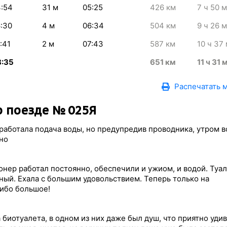
:54
31
м
05:25
426
км
7
ч 50
м
:30
4
м
06:34
504
км
9
ч 26
м
:41
2
м
07:43
587
км
10
ч 37
8:35
651
км
11
ч 31
Распечатать 
 поезде № 025Я
работала подача воды, но предупредив проводника, утром в
но
нер работал постоянно, обеспечили и ужиом, и водой. Туа
ый. Ехала с большим удовольствием. Теперь только на
ибо большое!
а биотуалета, в одном из них даже был душ, что приятно уди