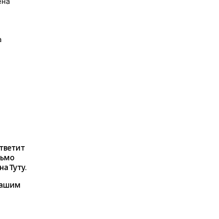
ена
а
ответит
сьмо
а Туту.
нашим