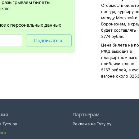
упна почти для всех заказов,
исключение составляют поезда
желе
, разыгрываем билеты.
Стоимость билето
бится оригинал удостоверения личности, указанный в электронном
делю.
поезда, курсирую
нной регистрации еще и распечатка посадочного купона.
между Москвой и
Воронежем, в ср
моих персональных данных
будет составлять
3774 рубля.
Подписаться
Цена билета на п
РЖД выходит в
плацкартном ваго
приблизительно
5167 рублей, в ку
вагоне около 8253
ния
Партнерам
 Туту.ру
Реклама на Туту.ру
ии