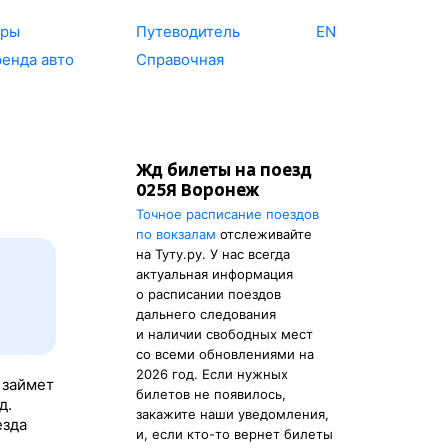
уры
Путеводитель
EN
енда авто
Справочная
Жд билеты на поезд
025Я Воронеж
Точное расписание поездов
по вокзалам
отслеживайте
на Туту.ру. У нас всегда
актуальная информация
о расписании поездов
дальнего следования
и наличии свободных мест
со всеми обновлениями на
2026 год. Если нужных
 займет
билетов не появилось,
д.
закажите наши уведомления,
езда
и, если кто-то вернет билеты