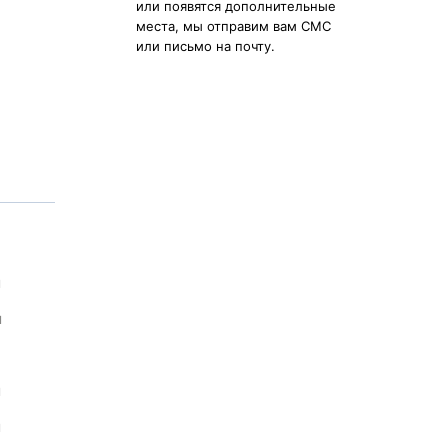
или появятся дополнительные
места, мы отправим вам СМС
или письмо на почту.
м
м
м
м