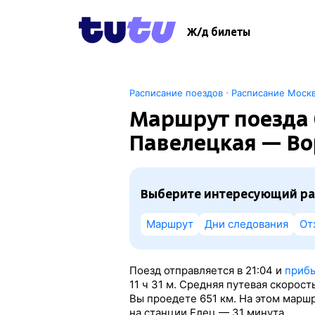
Ж/д билеты
·
Расписание поездов
Расписание Моск
Маршрут поезда 
Павелецкая — В
Выберите интересующий ра
Маршрут
Дни следования
От
Поезд отправляется в 21:04 и
прибы
11
ч 31
м. Средняя путевая скорост
Вы проедете 651 км. На этом марш
на станции Елец — 31 минута.