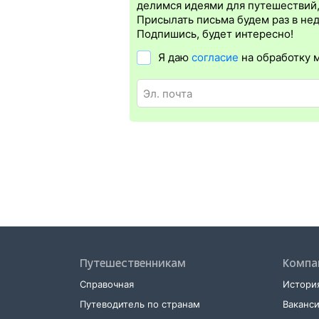
бланке.
Электронная регистрация
дост
делимся идеями для путешествий
дорог СНГ. Для посадки в поезд понадо
Присылать письма будем раз в не
билете. А в случае отсутствия электро
Подпишись, будет интересно!
Я даю
согласие
на обработку 
Путешественникам
Компа
Справочная
История
Путеводитель по странам
Ваканс