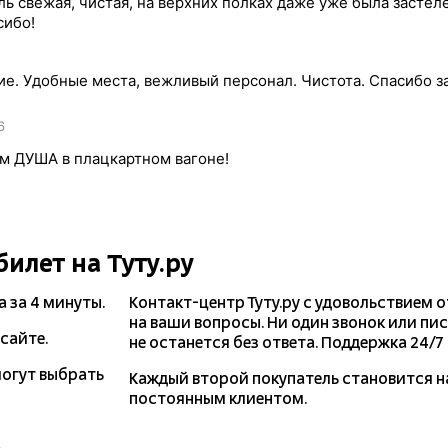
ь свежая, чистая, на верхних полках даже уже была застел
сибо!
ие. Удобные места, вежливый персонал. Чистота. Спасибо з
6
 ДУША в плацкартном вагоне!
билет на Туту.ру
а
за 4 минуты.
Контакт-центр Туту.ру с удовольствием 
на ваши вопросы. Ни один звонок или пи
сайте.
не останется без ответа. Поддержка 24/7 н
могут выбрать
Каждый второй покупатель становится 
постоянным клиентом.