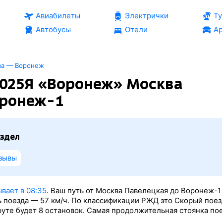
Авиабилеты
Электрички
Т
Автобусы
Отели
Ар
ва — Воронеж
025Я «Воронеж» Москва
оронеж-1
здел
зывы
вает в 08:35
. Ваш путь от Москва Павелецкая до Воронеж-1
ь поезда — 57 км/ч. По классификации РЖД это Скорый поез
руте будет 8 остановок. Самая продолжительная стоянка по