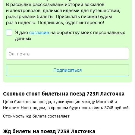
регистрация.
В рассылке рассказываем истории вокзалов
Электронная регистрация
производится
сразу
после оплаты
и электровозов, делимся идеями для путешествий,
билета.
Электронная регистрация
— это опция, которая
разыгрываем билеты. Присылать письма будем
упрощает жизнь пассажиру. Её плюс в том, что не нужно ехать
раз в неделю. Подпишись, будет интересно!
на вокзал и получать ж/д билет на бланке.
Электронная
Я даю
согласие
на обработку моих персональных
регистрация
доступна почти для всех заказов,
исключение
данных
составляют поезда
железных дорог СНГ. Для посадки в поезд
понадобится оригинал удостоверения личности, указанный
в электронном жд билете. А в случае отсутствия электронной
регистрации еще и распечатка посадочного купона.
Подписаться
Сколько стоят билеты на поезд 723Я Ласточка
Цена билетов на поезда, курсирующие между Москвой и
Нижним Новгородом, в среднем будет составлять 3748 рублей.
Стоимость жд билета составляет
Жд билеты на поезд 723Я Ласточка