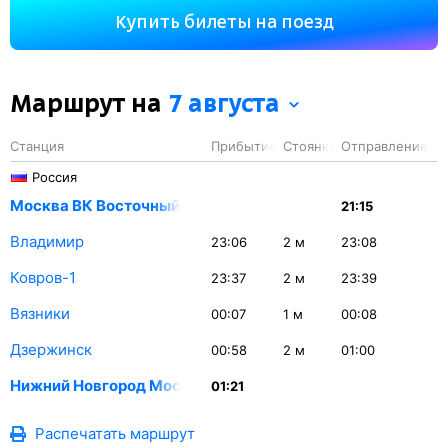
Вы проедете 442 км. На этом маршруте будет 4
Купить билеты на поезд
остановки.
Маршрут на
7 августа
Станция
Прибытие
Стоянка
Отправление
Россия
Москва ВК Восточный
21:15
Владимир
23:06
2
м
23:08
Ковров-1
23:37
2
м
23:39
Вязники
00:07
1
м
00:08
Дзержинск
00:58
2
м
01:00
Нижний Новгород Моск.
01:21
Распечатать маршрут