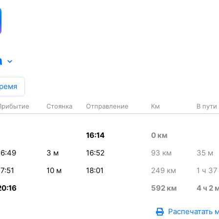
а
время
Прибытие
Стоянка
Отправление
Км
В пути
16:14
0
км
16:49
3
м
16:52
93
км
35
м
17:51
10
м
18:01
249
км
1
ч 37
20:16
592
км
4
ч 2
Распечатать 