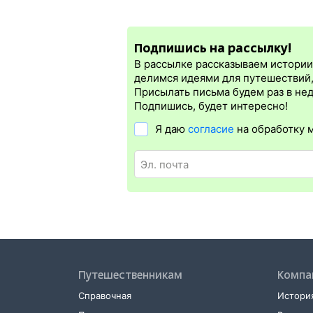
Мы уверены в актуальности нашей инфо
При покупке электронного ж/д билета м
кассир на вокзале.
электронная регистрация.
Подпишись на рассылку!
Электронная регистрация
производитс
которая упрощает жизнь пассажиру. Её п
В рассылке рассказываем истории 
бланке.
Электронная регистрация
дост
делимся идеями для путешествий
дорог СНГ. Для посадки в поезд понадо
Присылать письма будем раз в не
билете. А в случае отсутствия электро
Подпишись, будет интересно!
Я даю
согласие
на обработку 
Путешественникам
Компа
Справочная
История