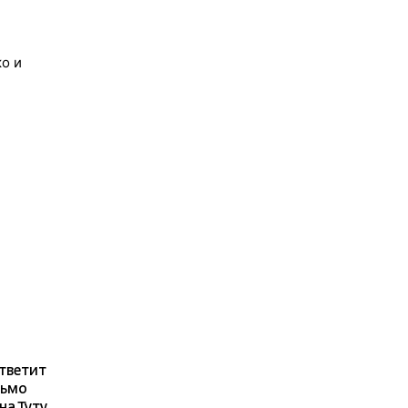
ко и
ответит
сьмо
а Туту.