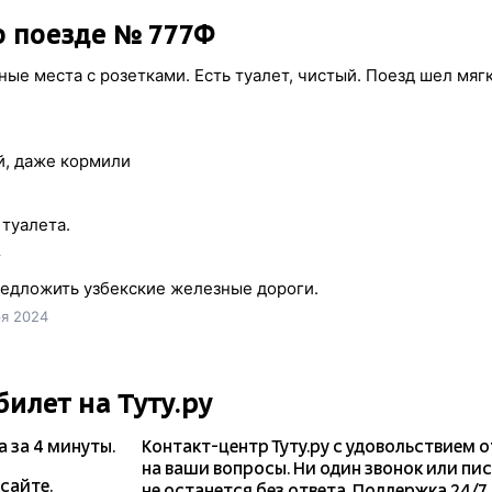
о поезде № 777Ф
ные места с розетками. Есть туалет, чистый. Поезд шел мяг
й, даже кормили
туалета.
4
предложить узбекские железные дороги.
ря 2024
билет на Туту.ру
а
за 4 минуты.
Контакт-центр Туту.ру с удовольствием 
на ваши вопросы. Ни один звонок или пи
сайте.
не останется без ответа. Поддержка 24/7 н