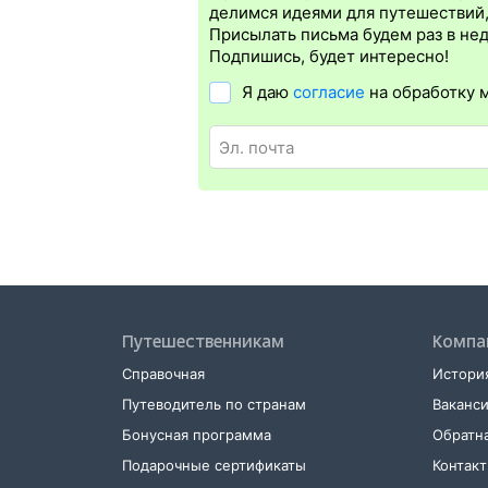
бланке.
Электронная регистрация
дост
делимся идеями для путешествий
дорог СНГ. Для посадки в поезд будет 
Присылать письма будем раз в не
билете. А в случае отсутствия электро
Подпишись, будет интересно!
Я даю
согласие
на обработку 
Путешественникам
Компа
Справочная
История
Путеводитель по странам
Ваканс
Бонусная программа
Обратна
Подарочные сертификаты
Контак