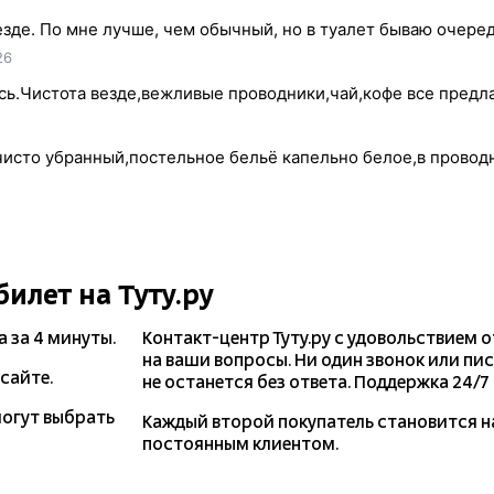
зде. По мне лучше, чем обычный, но в туалет бываю очеред
26
сь.Чистота везде,вежливые проводники,чай,кофе все предла
чисто убранный,постельное бельё капельно белое,в провод
билет на Туту.ру
а
за 4 минуты.
Контакт-центр Туту.ру с удовольствием 
на ваши вопросы. Ни один звонок или пи
сайте.
не останется без ответа. Поддержка 24/7 н
могут выбрать
Каждый второй покупатель становится 
постоянным клиентом.