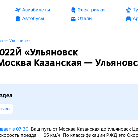
Авиабилеты
Электрички
Т
Автобусы
Отели
Ар
а — Ульяновск
022Й «Ульяновск
Москва Казанская — Ульяновс
здел
зывы
вает в 07:30
. Ваш путь от Москва Казанская до Ульяновск Це
 скорость поезда — 65 км/ч. По классификации РЖД это Ско