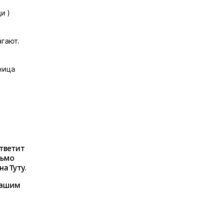
и )
гают.
ница
ответит
сьмо
а Туту.
нашим