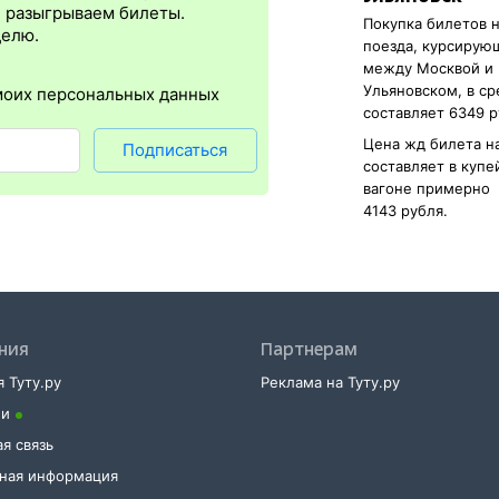
упна почти для всех заказов,
исключение составляют поезда
желе
, разыгрываем билеты.
Покупка билетов 
нужен оригинал удостоверения личности, указанный в электронном
делю.
поезда, курсирую
нной регистрации еще и распечатка посадочного купона.
между Москвой и
Ульяновском, в с
моих персональных данных
составляет 6349 р
Цена жд билета н
Подписаться
составляет в куп
вагоне примерно
4143 рубля.
ния
Партнерам
 Туту.ру
Реклама на Туту.ру
ии
я связь
тная информация