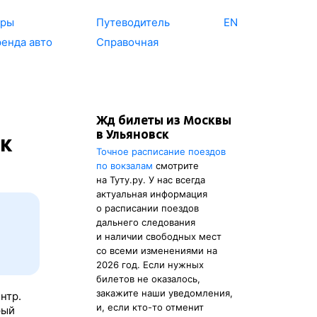
уры
Путеводитель
EN
енда авто
Справочная
Жд билеты из Москвы
в Ульяновск
к
Точное расписание поездов
по вокзалам
смотрите
на Туту.ру. У нас всегда
актуальная информация
о расписании поездов
дальнего следования
и наличии свободных мест
со всеми изменениями на
2026 год. Если нужных
билетов не оказалось,
закажите наши уведомления,
нтр.
и, если кто-то отменит
рый