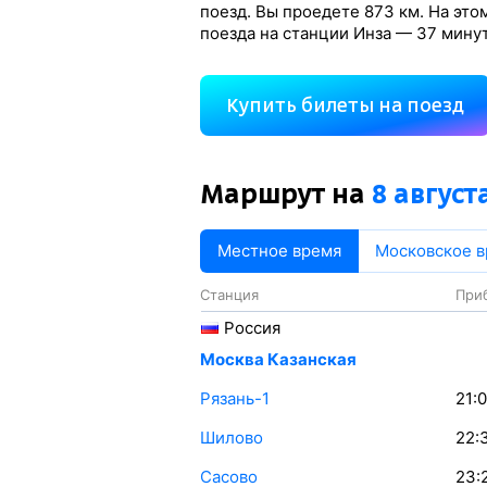
поезд. Вы проедете 873 км. На эт
поезда на станции Инза — 37 минут
Купить билеты на поезд
Маршрут на
8 август
Местное время
Московское 
Станция
При
Россия
Москва Казанская
Рязань-1
21:
Шилово
22:
Сасово
23: