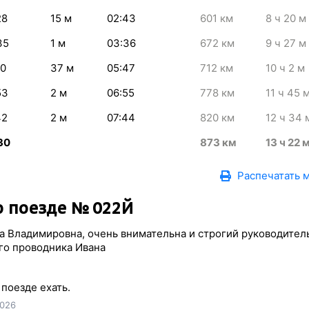
28
15
м
02:43
601
км
8
ч 20
м
35
1
м
03:36
672
км
9
ч 27
м
10
37
м
05:47
712
км
10
ч 2
м
53
2
м
06:55
778
км
11
ч 45
42
2
м
07:44
820
км
12
ч 34
30
873
км
13
ч 22
Распечатать 
 поезде № 022Й
а Владимировна, очень внимательна и строгий руководитель
го проводника Ивана
поезде ехать.
2026