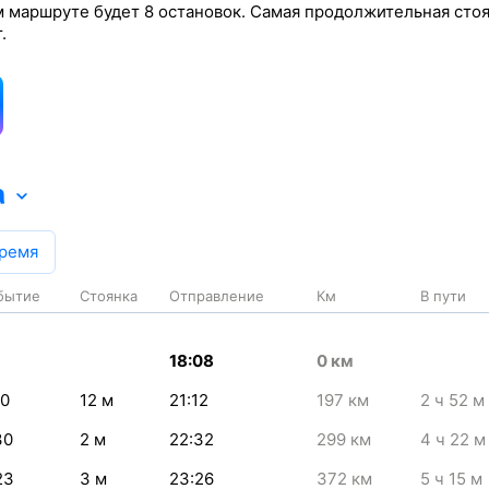
ом маршруте будет 8 остановок. Самая продолжительная сто
.
а
время
бытие
Стоянка
Отправление
Км
В пути
18:08
0
км
00
12
м
21:12
197
км
2
ч 52
м
30
2
м
22:32
299
км
4
ч 22
м
23
3
м
23:26
372
км
5
ч 15
м