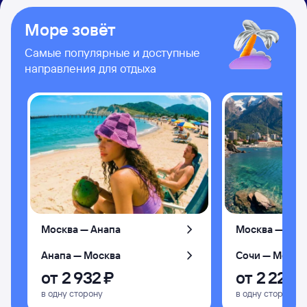
Море зовёт
Самые популярные и доступные
направления для отдыха
Москва — Анапа
Москва — Соч
Анапа — Москва
Сочи — Москв
от
2 ⁠932 ⁠₽
от
2 ⁠226 ⁠
в одну сторону
в одну сторону