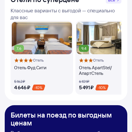
Все
Классные варианты с выгодой — специально
для вас
7,6
9,4
Отель
Отель
Отель Фуд Сити
Отель ApartStel/
АпартСтель
5 ⁠162 ⁠₽
6 ⁠101 ⁠₽
4 ⁠646 ⁠₽
5 ⁠491 ⁠₽
-10%
-10%
Билеты на поезд по выгодным
ценам