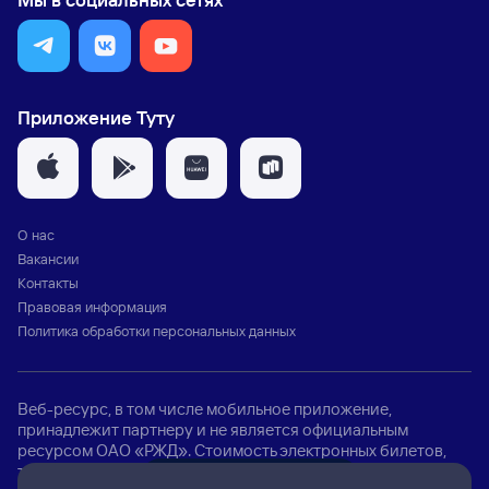
Приложение Туту
О нас
Вакансии
Контакты
Правовая информация
Политика обработки персональных данных
Веб-ресурс, в том числе мобильное приложение,
принадлежит партнеру и не является официальным
ресурсом ОАО «РЖД». Стоимость электронных билетов,
талонов, электронных перевозочных документов, услуг
Д
ж
а
р
в
е
л
з
н
а
е
т
в
с
ё
п
р
о