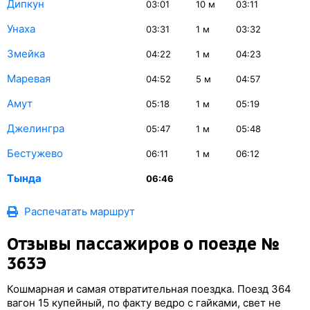
Дипкун
03:01
10
м
03:11
Унаха
03:31
1
м
03:32
Змейка
04:22
1
м
04:23
Маревая
04:52
5
м
04:57
Амут
05:18
1
м
05:19
Джелингра
05:47
1
м
05:48
Бестужево
06:11
1
м
06:12
Тында
06:46
Распечатать маршрут
Отзывы пассажиров о поезде №
363Э
Кошмарная и самая отвратительная поездка. Поезд 364
вагон 15 купейный, по факту ведро с гайками, свет не