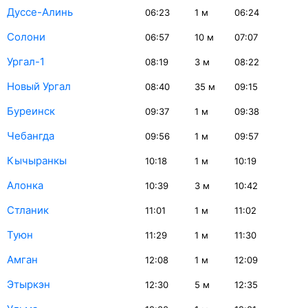
Дуссе-Алинь
06:23
1
м
06:24
Солони
06:57
10
м
07:07
Ургал-1
08:19
3
м
08:22
Новый Ургал
08:40
35
м
09:15
Буреинск
09:37
1
м
09:38
Чебангда
09:56
1
м
09:57
Кычыранкы
10:18
1
м
10:19
Алонка
10:39
3
м
10:42
Стланик
11:01
1
м
11:02
Туюн
11:29
1
м
11:30
Амган
12:08
1
м
12:09
Этыркэн
12:30
5
м
12:35