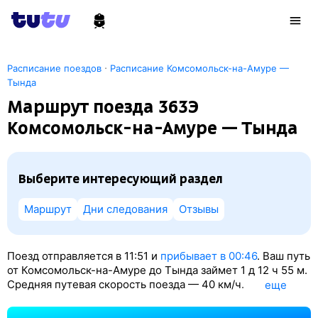
·
Расписание поездов
Расписание Комсомольск-на-Амуре —
Тында
Маршрут поезда 363Э
Комсомольск-на-Амуре — Тында
Выберите интересующий раздел
Маршрут
Дни следования
Отзывы
Поезд отправляется в 11:51 и
прибывает в 00:46
. Ваш путь
от Комсомольск-на-Амуре до Тында займет 1
д 12
ч 55
м.
Средняя путевая скорость поезда — 40 км/ч.
eще
По классификации РЖД это Пассажирский поезд.
Вы проедете 1469 км. На этом маршруте будет 74