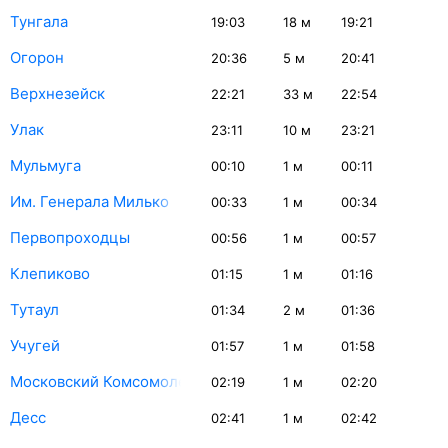
Тунгала
19:03
18
м
19:21
Огорон
20:36
5
м
20:41
Верхнезейск
22:21
33
м
22:54
Улак
23:11
10
м
23:21
Мульмуга
00:10
1
м
00:11
Им. Генерала Милько
00:33
1
м
00:34
Первопроходцы
00:56
1
м
00:57
Клепиково
01:15
1
м
01:16
Тутаул
01:34
2
м
01:36
Учугей
01:57
1
м
01:58
Московский Комсомолец
02:19
1
м
02:20
Десс
02:41
1
м
02:42