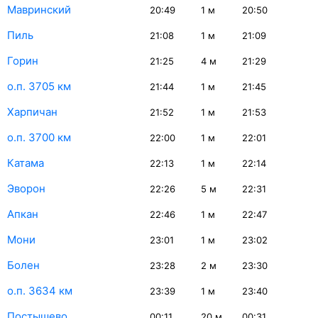
Мавринский
20:49
1
м
20:50
Пиль
21:08
1
м
21:09
Горин
21:25
4
м
21:29
о.п. 3705 км
21:44
1
м
21:45
Харпичан
21:52
1
м
21:53
о.п. 3700 км
22:00
1
м
22:01
Катама
22:13
1
м
22:14
Эворон
22:26
5
м
22:31
Апкан
22:46
1
м
22:47
Мони
23:01
1
м
23:02
Болен
23:28
2
м
23:30
о.п. 3634 км
23:39
1
м
23:40
Постышево
00:11
20
м
00:31