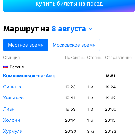
Купить билеты на поезд
остановки. Самая продолжительная стоянка поезда
на станции Февральск — 40 минут.
Маршрут на
8 августа
Местное время
Московское время
Станция
Прибытие
Стоянка
Отправление
Россия
Комсомольск-на-Амуре
18:51
Силинка
19:23
1
м
19:24
Хальгасо
19:41
1
м
19:42
Лиан
19:59
1
м
20:00
Холони
20:14
1
м
20:15
Хурмули
20:30
3
м
20:33