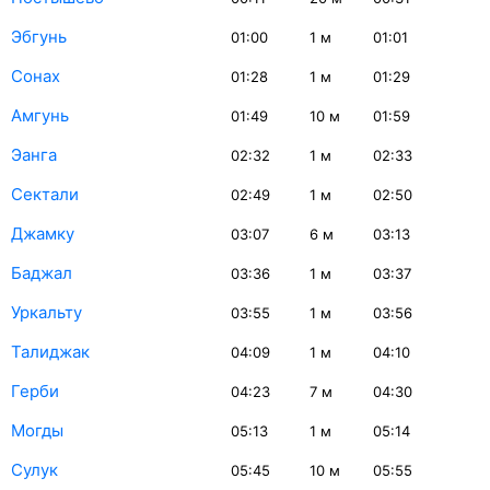
Эбгунь
01:00
1
м
01:01
Сонах
01:28
1
м
01:29
Амгунь
01:49
10
м
01:59
Эанга
02:32
1
м
02:33
Сектали
02:49
1
м
02:50
Джамку
03:07
6
м
03:13
Баджал
03:36
1
м
03:37
Уркальту
03:55
1
м
03:56
Талиджак
04:09
1
м
04:10
Герби
04:23
7
м
04:30
Могды
05:13
1
м
05:14
Сулук
05:45
10
м
05:55