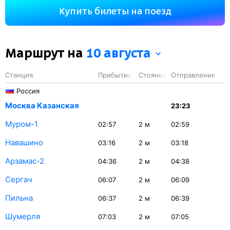
793 км. На этом маршруте будет 9 остановок.
Купить билеты на поезд
Маршрут на
10 августа
Станция
Прибытие
Стоянка
Отправление
Россия
Москва Казанская
23:23
Муром-1
02:57
2
м
02:59
Навашино
03:16
2
м
03:18
Арзамас-2
04:36
2
м
04:38
Сергач
06:07
2
м
06:09
Пильна
06:37
2
м
06:39
Шумерля
07:03
2
м
07:05