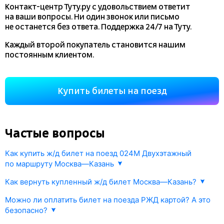
Контакт-центр Туту.ру с удовольствием ответит
на ваши вопросы. Ни один звонок или письмо
не останется без ответа. Поддержка 24/7 на Туту.
Каждый второй покупатель становится нашим
постоянным клиентом.
Купить билеты на поезд
Частые вопросы
Как купить ж/д билет на поезд 024М Двухэтажный
по маршруту Москва—Казань
1. Укажите направление Москва—Казань и дату поездки.
Как вернуть купленный ж/д билет Москва—Казань?
В ответ мы покажем информацию РЖД о наличии жд билетов
Каждый купленный на
tutu.ru
билет можно сдать
онлайн
и их стоимости.
Можно ли оплатить билет на поезда РЖД картой? А это
в соответствии с правилами РЖД.
безопасно?
2. Выберите поезд 024М Двухэтажный, либо другой подходящий
Возврат осуществляется прямо в личном кабинете Туту.ру —
вам поезд, тип вагона и места.
Да, конечно. Покупка осуществляется через платежный шлюз.