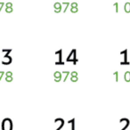
понадобится оригинал паспорта, указанный в электронном жд
билете. А в случае отсутствия электронной регистрации еще
и распечатка посадочного купона.
Подписаться
Сколько стоят билеты на поезд 052Б
Стоимость билетов на поезда, курсирующие между Брестом и
Санкт-Петербургом, в среднем выходит 11272 рубля.
Стоимость билета на поезд будет составлять в плацкартном
вагоне около 8083 рубля, в купейном вагоне приблизительно
14775 рублей.
Жд билеты на поезд 052Б
Точное расписание поездов по вокзалам
отслеживайте
на Туту.ру. У нас всегда актуальная информация о расписании
поездов дальнего следования и наличии свободных мест
со всеми обновлениями на 2026 год. Если подходящих билетов
не появилось, закажите наши уведомления, и, если кто-то