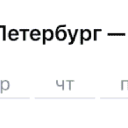
Без обязательной регистрации на сайте.
Интерактивные схемы вагонов помогут выбрать
лучшее место.
Контакт-центр Туту.ру с удовольствием ответит
на ваши вопросы. Ни один звонок или письмо
не останется без ответа. Поддержка 24/7 на Туту.
Каждый второй покупатель становится нашим
постоянным клиентом.
Купить билеты на поезд
Частые вопросы
Как купить ж/д билет на поезд 052Б по маршруту Брест—
Санкт-Петербург
1. Укажите маршрут следования Брест—Санкт-Петербург и дату