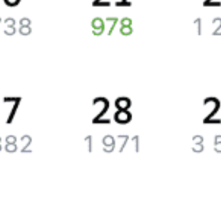
вернет билеты или появятся дополнительные билеты,
мы отправим вам СМС или письмо на почту.
Путешественникам
Справочная
Путеводитель по странам
Бонусная программа
Подарочные сертификаты
Билеты РЖД
Компания
История Туту.ру
Вакансии
Обратная связь