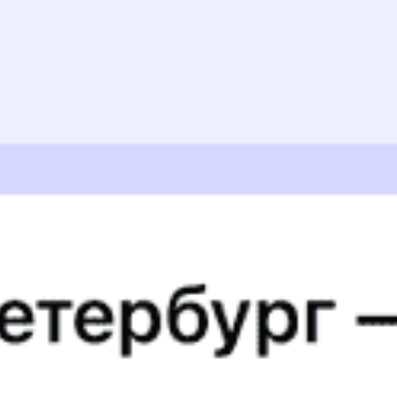
(плацкарт). Это при жаре 35 градусов! Больше суток
ехали в сауне!!! Вагоны старые, грязные. Кошмар!
Радовало только то , что следили за чистотой в туалете.
Плюс ко всему - отсутствие вагона-ресторана. Также -
прямой поезд без пересадок - в Белогорске стояли 1,5
часа!
Надежда М., дата поездки 1 августа 2023
В вагоне 1 разетка и то в коридоре, это очень не удобно.
Покупала билет в вагон с кондиционером, ехала вся в
поту, окно открыть не разрешили
Кристина Б., дата поездки 30 июля 2023
Отвратительная поездка, ехали с детьми - кондиционера
нет- 13 часов в дороге, все мокрые. Туалет грязный , пол
мокрый -лужа всю дорогу.
Оксана З., дата поездки 28 июля 2023
Ужасные вагоны,без кондиционеров
Надежда Ц., дата поездки 28 июля 2023