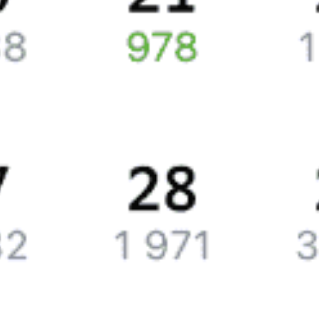
Точное расписание поездов по вокзалам
узнавайте на Туту.ру.
У нас всегда актуальная информация о расписании поездов
дальнего следования и наличии свободных мест со всеми
изменениями на 2026 год. Если нужных билетов не нашлось,
закажите наши уведомления, и, если кто-то откажется
от поездки или появятся дополнительные места, мы пришлем
вам СМС или письмо на почту.
Путешественникам
Справочная
Путеводитель по странам
Бонусная программа
Подарочные сертификаты
Билеты РЖД