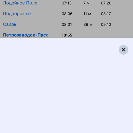
Лодейное Поле
07:13
7
м
07:20
Подпорожье
08:06
11
м
08:17
Свирь
08:31
39
м
09:10
Петрозаводск-Пасс
10:55
Распечатать маршрут
Отзывы пассажиров о поезде №
218А
Вагон 6, не работал кондиционер, воды горячей не было.
Приходилось ходить в соседние вагоны. Уборку не
дклали. Поездкой огорчена.
Владислав Л., дата поездки 19 августа 2023
Отвратительно начался отпуск. Купили билеты купе с
кондиционером. По итогу заменили вагоны - класс
обслуживания с 2У на 2Л. Весь состав был без
кондиционеров за исключением одного вагона