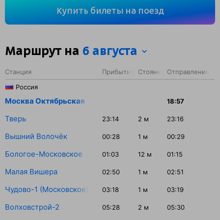
Вы проедете 922 км. На этом маршруте будет 9
Купить билеты на поезд
остановок. Самая продолжительная стоянка поезда
на станции Свирь — 39 минут.
Маршрут на
6 августа
Станция
Прибытие
Стоянка
Отправление
Россия
Москва Октябрьская
18:57
Тверь
23:14
2
м
23:16
Вышний Волочёк
00:28
1
м
00:29
Бологое-Московское
01:03
12
м
01:15
Малая Вишера
02:50
1
м
02:51
Чудово-1 (Московское)
03:18
1
м
03:19
Волховстрой-2
05:28
2
м
05:30