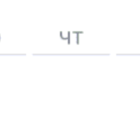
5 причин купить
ж/д
билет
на Туту.ру
Быстрая и удобная
онлайн-покупка
за 4 минуты.
Без обязательной регистрации на сайте.
Интерактивные схемы вагонов помогут выбрать
лучшее место.
Контакт-центр Туту.ру с удовольствием ответит
на ваши вопросы. Ни один звонок или письмо
не останется без ответа. Поддержка 24/7 на Туту.
Каждый второй покупатель становится нашим
постоянным клиентом.
Купить билеты на поезд