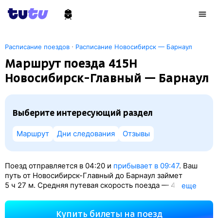
·
Расписание поездов
Расписание Новосибирск — Барнаул
Маршрут поезда 415Н
Новосибирск-Главный — Барнаул
Выберите интересующий раздел
Маршрут
Дни следования
Отзывы
Поезд отправляется в 04:20 и
прибывает в 09:47
. Ваш
путь от Новосибирск-Главный до Барнаул займет
5
ч 27
м. Средняя путевая скорость поезда — 42 км/ч.
eще
По классификации РЖД это Пассажирский поезд.
Вы проедете 228 км. На этом маршруте будет 5
Купить билеты на поезд
остановок. Самая продолжительная стоянка поезда