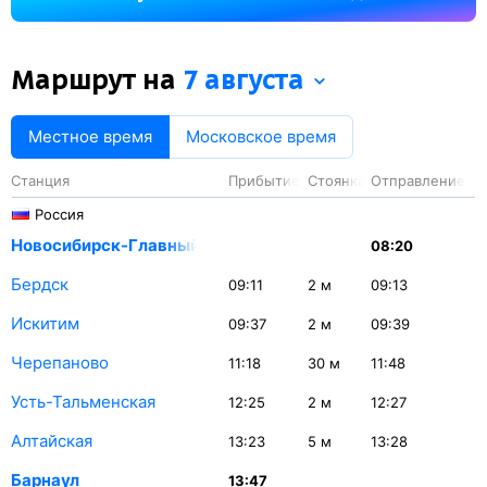
на станции Черепаново — 30 минут.
Маршрут на
7 августа
Местное время
Московское время
Станция
Прибытие
Стоянка
Отправление
Россия
Новосибирск-Главный
08:20
Бердск
09:11
2
м
09:13
Искитим
09:37
2
м
09:39
Черепаново
11:18
30
м
11:48
Усть-Тальменская
12:25
2
м
12:27
Алтайская
13:23
5
м
13:28
Барнаул
13:47