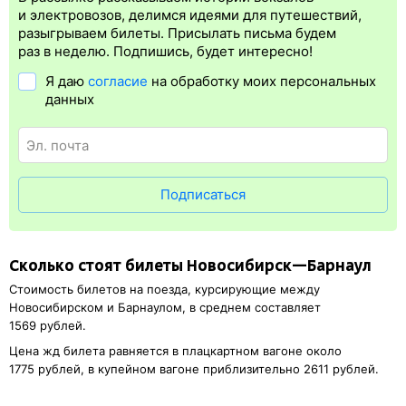
Электронная регистрация
производится
сразу
после оплаты
и электровозов, делимся идеями для путешествий,
билета.
Электронная регистрация
— это опция, которая
разыгрываем билеты. Присылать письма будем
упрощает жизнь пассажиру. Её преимущество в том, что
раз в неделю. Подпишись, будет интересно!
не требуется ехать на вокзал и покупать ж/д билет на бланке.
Я даю
согласие
на обработку моих персональных
Электронная регистрация
доступна почти для всех заказов,
данных
исключение составляют поезда
железных дорог СНГ. Для
посадки в поезд понадобится оригинал удостоверения
личности, указанный в электронном ж/д билете. А в случае
отсутствия электронной регистрации еще и распечатка
посадочного купона.
Подписаться
Сколько стоят билеты Новосибирск—Барнаул
Стоимость билетов на поезда, курсирующие между
Новосибирском и Барнаулом, в среднем составляет
1569 рублей.
Цена жд билета равняется в плацкартном вагоне около
1775 рублей, в купейном вагоне приблизительно 2611 рублей.