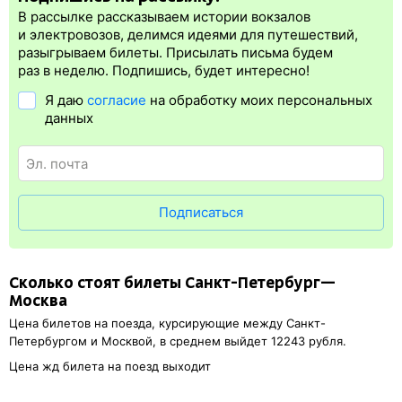
регистрация.
В рассылке рассказываем истории вокзалов
Электронная регистрация
производится
сразу
после оплаты
и электровозов, делимся идеями для путешествий,
билета.
Электронная регистрация
— это опция, которая
разыгрываем билеты. Присылать письма будем
упрощает жизнь пассажиру. Её преимущество в том, что
раз в неделю. Подпишись, будет интересно!
не обязательно быть на вокзале и получать ж/д билет на
Я даю
согласие
на обработку моих персональных
бланке.
Электронная регистрация
доступна почти для всех
данных
заказов,
исключение составляют поезда
железных дорог СНГ.
Для посадки в поезд будет нужен оригинал удостоверения
личности, указанный в электронном ж/д билете. А в случае
отсутствия электронной регистрации еще и распечатка
посадочного купона.
Подписаться
Сколько стоят билеты Санкт-Петербург—
Москва
Цена билетов на поезда, курсирующие между Санкт-
Петербургом и Москвой, в среднем выйдет 12243 рубля.
Цена жд билета на поезд выходит