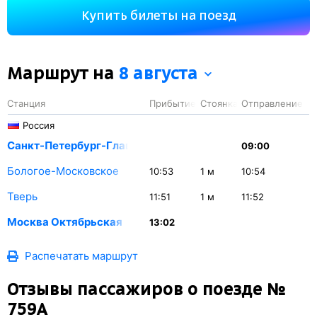
650 км. На этом маршруте будет 2 остановки.
Купить билеты на поезд
Маршрут на
8 августа
Станция
Прибытие
Стоянка
Отправление
Россия
Санкт-Петербург-Главн.
09:00
Бологое-Московское
10:53
1
м
10:54
Тверь
11:51
1
м
11:52
Москва Октябрьская
13:02
Распечатать маршрут
Отзывы пассажиров о поезде №
759А