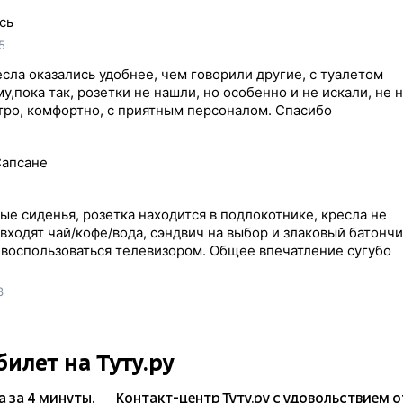
сь
5
есла оказались удобнее, чем говорили другие, с туалетом
му,пока так, розетки не нашли, но особенно и не искали, не
стро, комфортно, с приятным персоналом. Спасибо
Сапсане
ые сиденья, розетка находится в подлокотнике, кресла не
входят чай/кофе/вода, сэндвич на выбор и злаковый батончи
воспользоваться телевизором. Общее впечатление сугубо
3
билет на Туту.ру
а
за 4 минуты.
Контакт-центр Туту.ру с удовольствием 