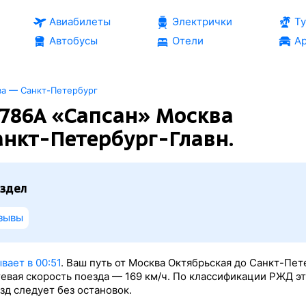
Авиабилеты
Электрички
Т
Автобусы
Отели
Ар
ва — Санкт-Петербург
786А «Сапсан» Москва
анкт-Петербург-Главн.
здел
зывы
вает в 00:51
. Ваш путь от Москва Октябрьская до Санкт-Пет
тевая скорость поезда — 169 км/ч. По классификации РЖД э
зд следует без остановок.