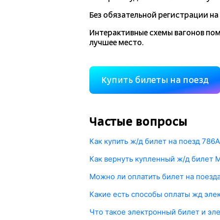
Без обязательной регистрации на 
Интерактивные схемы вагонов по
лучшее место.
Купить билеты на поезд
Частые вопросы
Как купить ж/д билет на поезд 78
1. Укажите маршрут поезда Москва—Сан
Как вернуть купленный ж/д билет
о наличии жд билетов и их цены.
Любой купленный на
tutu.ru
билет можн
Можно ли оплатить билет на поезд
2. Выберите поезд 786А Сапсан, либо д
Возврат осуществляется прямо в лично
Да, конечно. Оплата происходит через
3. Оплатите билет на поезд онлайн од
Какие есть способы оплаты жд эле
Платежный шлюз был разработан с учет
Если вы оплатили электронный ж/д биле
передана в РЖД и ваш жд билет будет 
Для оплаты билетов на поезд на сайте 
купленного ж/д билета не возвращаютс
Что такое электронный билет и эл
и МИР, выпущенные в России. Также в
рекламационный сбор. Общие потери пр