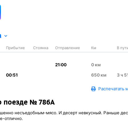
а
Прибытие
Стоянка
Отправление
Км
В пут
21:00
0
км
00:51
650
км
3
ч 5
Распечатать 
 поезде № 786А
шенно несъедобным-мясо. И десерт невкусный. Раньше дес
е-отлично.