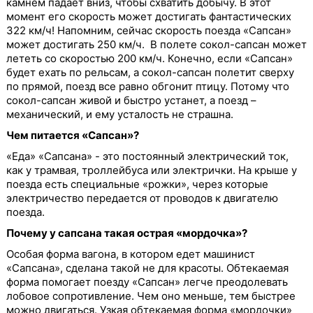
камнем падает вниз, чтобы схватить добычу. В этот
момент его скорость может достигать фантастических
322 км/ч! Напомним, сейчас скорость поезда «Сапсан»
может достигать 250 км/ч. В полете сокол-сапсан может
лететь со скоростью 200 км/ч. Конечно, если «Сапсан»
будет ехать по рельсам, а сокол-сапсан полетит сверху
по прямой, поезд все равно обгонит птицу. Потому что
сокол-сапсан живой и быстро устанет, а поезд –
механический, и ему усталость не страшна.
Чем питается «Сапсан»?
«Еда» «Сапсана» - это постоянный электрический ток,
как у трамвая, троллейбуса или электрички. На крыше у
поезда есть специальные «рожки», через которые
электричество передается от проводов к двигателю
поезда.
Почему у сапсана такая острая «мордочка»?
Особая форма вагона, в котором едет машинист
«Сапсана», сделана такой не для красоты. Обтекаемая
форма помогает поезду «Сапсан» легче преодолевать
лобовое сопротивление. Чем оно меньше, тем быстрее
можно двигаться. Узкая обтекаемая форма «мордочки»