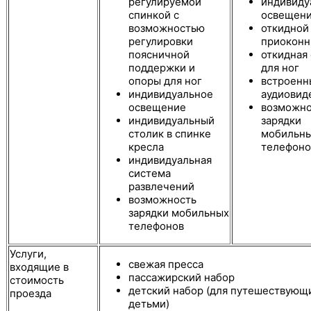
регулируемой
индивиду
спинкой с
освещен
возможностью
откидной
регулировки
приоконн
поясничной
откидная
поддержки и
для ног
опоры для ног
встроенн
индивидуальное
аудиовид
освещение
возможно
индивидуальный
зарядки
столик в спинке
мобильн
кресла
телефоно
индивидуальная
система
развлечений
возможность
зарядки мобильных
телефонов
Услуги,
свежая пресса
входящие в
пассажирский набор
стоимость
детский набор (для путешествующ
проезда
детьми)