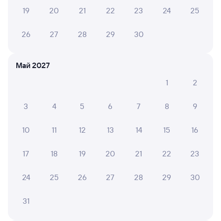
Сидячий
19
20
21
22
23
24
25
от
3 ⁠908 ⁠₽
Выберите дату
26
27
28
29
30
Май 2027
Найдём билет на поезд за вас
Даже если сейчас нет мест
1
2
Искать билеты
3
4
5
6
7
8
9
Отзывы пассажиров Туту о поездах
10
11
12
13
14
15
16
по этому направлению
17
18
19
20
21
22
23
Мы отображаем актуальные отзывы и не удаляем
отрицательные мнения
24
25
26
27
28
29
30
Илья Ш.
4
31
04 августа 2026 • Поезд 760А «Сапсан»