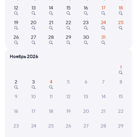
12
13
14
15
16
17
18
Выберите дату
19
20
21
22
23
24
25
760А
Сапсан
Проходящий
9,5
26
27
28
29
30
31
2 ч 6 м в пути
09:30
11:36
Ноябрь 2026
Москва Октябрьская
Бологое-Московское
Москва
Бологое
1
в Санкт-Петербург-Главн.
2
3
4
5
6
7
8
Дни следования
ближайшие: 7, 8, 9 августа
Маршрут
9
10
11
12
13
14
15
Сидячий
от
3 ⁠287 ⁠₽
16
17
18
19
20
21
22
Выберите дату
23
24
25
26
27
28
29
770А
Сапсан
Проходящий
9,4