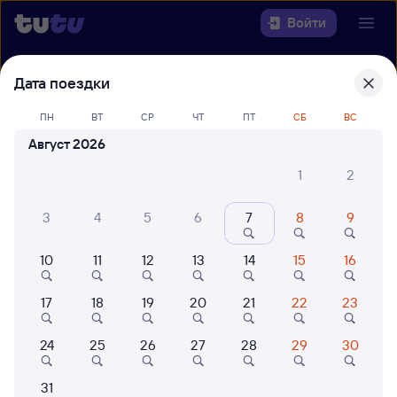
Войти
Выберите день, чтобы найти
ж/д
Дата поездки
билеты Москва — Бологое-
ПН
ВТ
СР
ЧТ
ПТ
СБ
ВС
Московское
Август 2026
22 года работаем для вас
42 млн путешествуют с на
1
2
Откуда
3
4
5
6
7
8
9
Куда
10
11
12
13
14
15
16
Когда
17
18
19
20
21
22
23
Кто едет
24
25
26
27
28
29
30
Найти поезда
31