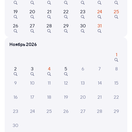
Выбор любимых мест на схемах вагонов
19
20
21
22
23
24
25
Подробные ответы на вопросы о поездке или
покупке
26
27
28
29
30
31
СМС-сопровождение до посадки в поезд
Ноябрь 2026
Оформление без регистрации на сайте
1
Частые вопросы
2
3
4
5
6
7
8
Что нужно, чтобы сесть в поезд?
9
10
11
12
13
14
15
Как поменять билет на другую дату или
на другой поезд?
16
17
18
19
20
21
22
Как вернуть билет?
23
24
25
26
27
28
29
Что делать, если ошибся при вводе данных
пассажира?
30
Как перевезти животное в поезде?