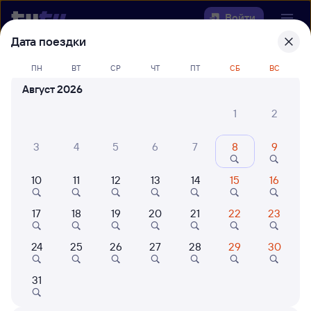
Войти
Дата поездки
Выберите день, чтобы найти
ж/д
ПН
ВТ
СР
ЧТ
ПТ
СБ
ВС
билеты Зяба — Куйтун
Август 2026
Откуда
1
2
Куда
3
4
5
6
7
8
9
10
11
12
13
14
15
16
Когда
17
18
19
20
21
22
23
Кто едет
24
25
26
27
28
29
30
Найти поезда
31