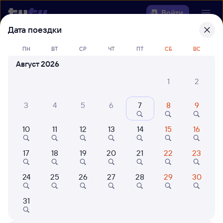
Войти
Дата поездки
Выберите день, чтобы найти
ж/д
ПН
ВТ
СР
ЧТ
ПТ
СБ
ВС
билеты Злобино — Вихоревка
Август 2026
Откуда
1
2
Куда
3
4
5
6
7
8
9
10
11
12
13
14
15
16
Когда
17
18
19
20
21
22
23
Кто едет
24
25
26
27
28
29
30
Найти поезда
31