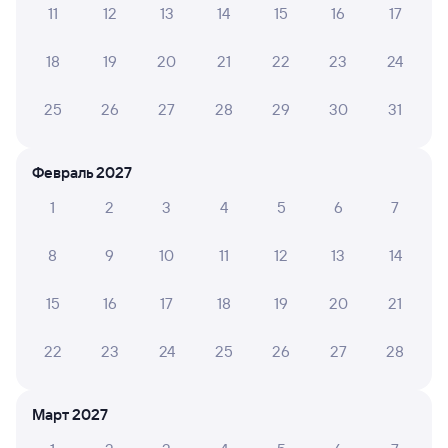
11
12
13
14
15
16
17
Обратные билеты из Злобино в Вихоревку
18
19
20
21
22
23
24
Отели
25
26
27
28
29
30
31
Другие авиарейсы из Красноярска
Купить билеты на поезд Вихоревка
Февраль 2027
1
2
3
4
5
6
7
8
9
10
11
12
13
14
15
16
17
18
19
20
21
22
23
24
25
26
27
28
Март 2027