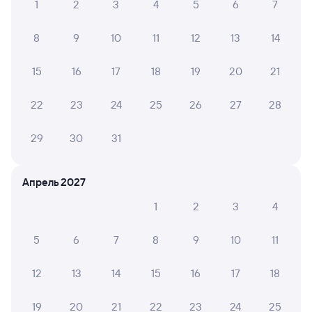
1
2
3
4
5
6
7
Обратные билеты из Златоуста в Коршуниху-
Ангарскую
8
9
10
11
12
13
14
Отели Железногорска-Илимского
15
16
17
18
19
20
21
Расписание поездов в Железногорск-
Илимский
22
23
24
25
26
27
28
Вокзал Златоуст
29
30
31
Апрель 2027
1
2
3
4
5
6
7
8
9
10
11
12
13
14
15
16
17
18
19
20
21
22
23
24
25