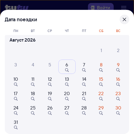
Войти
Дата поездки
Выберите день, чтобы найти
ж/д
ПН
ВТ
СР
ЧТ
ПТ
СБ
ВС
билеты Златоуст — Коршуниха-
Август 2026
Ангарская
1
2
22 года работаем для вас
42 млн путешествуют с на
3
4
5
6
7
8
9
Откуда
Куда
10
11
12
13
14
15
16
17
18
19
20
21
22
23
Когда
24
25
26
27
28
29
30
Кто едет
31
Найти поезда