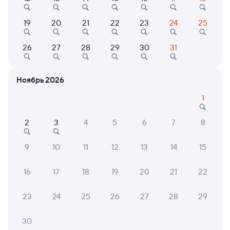
19
20
21
22
23
24
25
26
27
28
29
30
31
7,0
7,0
Отель
Квартира
Мини-
Ноябрь 2026
Отель Магнетит
Квартира
Мини-
Центральная
Рубл
1
2 ⁠657 ⁠₽
3 ⁠008 ⁠₽
4 ⁠116 
2
3
4
5
6
7
8
9
10
11
12
13
14
15
6 причин купить ж/д билеты
16
17
18
19
20
21
22
Онлайн-покупка за 4 минуты
23
24
25
26
27
28
29
Онлайн-возврат билетов без очереди в кассу
Выбор любимых мест на схемах вагонов
30