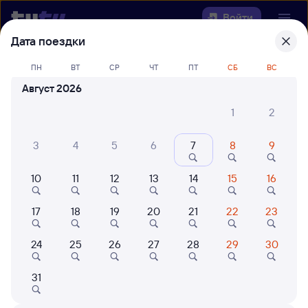
Войти
Дата поездки
Выберите день, чтобы найти
ж/д
ПН
ВТ
СР
ЧТ
ПТ
СБ
ВС
билеты Зензели — Урбах
Август 2026
Откуда
1
2
Куда
3
4
5
6
7
8
9
10
11
12
13
14
15
16
Когда
17
18
19
20
21
22
23
Кто едет
24
25
26
27
28
29
30
Найти поезда
31