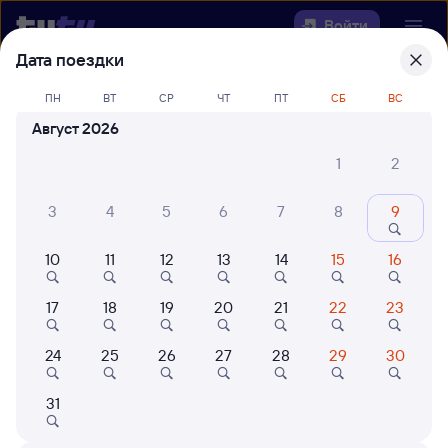
Войти
Дата поездки
Выберите день, чтобы найти
ж/д
ПН
ВТ
СР
ЧТ
ПТ
СБ
ВС
билеты Зензели — Вертуновская
Август 2026
Откуда
1
2
Куда
3
4
5
6
7
8
9
10
11
12
13
14
15
16
Когда
17
18
19
20
21
22
23
Кто едет
24
25
26
27
28
29
30
Найти поезда
31