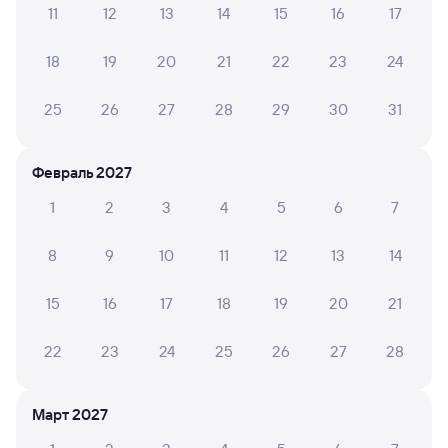
Способы оплаты
Правила работы сервиса
11
12
13
14
15
16
17
А ещё здесь можно найти
18
19
20
21
22
23
24
Обратные билеты из Зензели в Вертуновскую
25
26
27
28
29
30
31
Отели
Расписание поездов до Сосновки
Февраль 2027
1
2
3
4
5
6
7
8
9
10
11
12
13
14
15
16
17
18
19
20
21
22
23
24
25
26
27
28
Март 2027