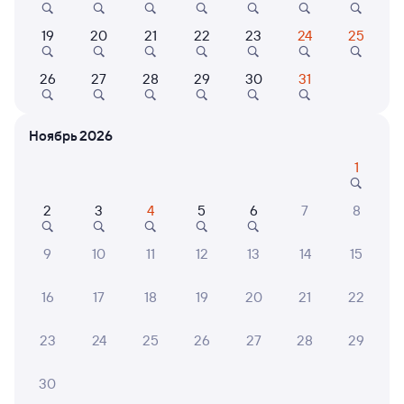
Выбор любимых мест на схемах вагонов
19
20
21
22
23
24
25
Подробные ответы на вопросы о поездке или
26
27
28
29
30
31
покупке
СМС-сопровождение до посадки в поезд
Ноябрь 2026
Оформление без регистрации на сайте
1
2
3
4
5
6
7
8
Частые вопросы
9
10
11
12
13
14
15
Что нужно, чтобы сесть в поезд?
Как поменять билет на другую дату или
16
17
18
19
20
21
22
на другой поезд?
Как вернуть билет?
23
24
25
26
27
28
29
Что делать, если ошибся при вводе данных
30
пассажира?