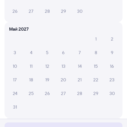
26
27
28
29
30
Май 2027
1
2
3
4
5
6
7
8
9
10
11
12
13
14
15
16
17
18
19
20
21
22
23
24
25
26
27
28
29
30
Мы используем cookies для более удобной работы
31
с сайтом.
Подробнее
Соглашаюсь
Июнь 2027