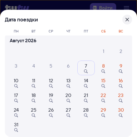
Войти
Дата поездки
Выберите день, чтобы найти
ж/д
ПН
ВТ
СР
ЧТ
ПТ
СБ
ВС
билеты Зензели — Тамбов-1
Август 2026
22 года работаем для вас
42 млн путешествуют с на
1
2
Откуда
3
4
5
6
7
8
9
Куда
10
11
12
13
14
15
16
Когда
17
18
19
20
21
22
23
Кто едет
24
25
26
27
28
29
30
Найти поезда
31