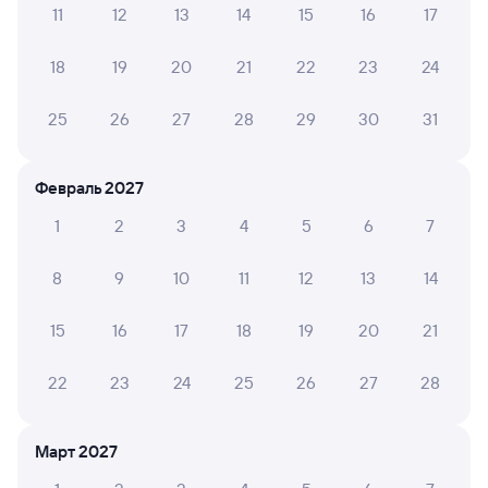
11
12
13
14
15
16
17
Обратные билеты из Завитой в Брантовку
18
19
20
21
22
23
24
Отели
25
26
27
28
29
30
31
Железнодорожные билеты в Октябрьский
Вокзал Завитая
Февраль 2027
1
2
3
4
5
6
7
8
9
10
11
12
13
14
15
16
17
18
19
20
21
22
23
24
25
26
27
28
Март 2027