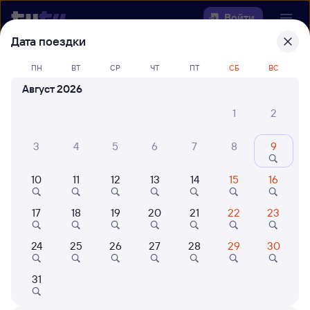
Войти
Дата поездки
Выберите день, чтобы найти
ж/д
ПН
ВТ
СР
ЧТ
ПТ
СБ
ВС
билеты Завитая — Брантовка
Август 2026
Откуда
1
2
Куда
3
4
5
6
7
8
9
10
11
12
13
14
15
16
Когда
17
18
19
20
21
22
23
Кто едет
24
25
26
27
28
29
30
Найти поезда
31