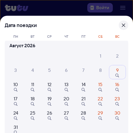
Войти
Дата поездки
Выберите день, чтобы найти
ж/д
билеты Залари — Москва
ПН
ВТ
СР
ЧТ
ПТ
СБ
ВС
Ярославская
Август 2026
1
2
Откуда
Куда
3
4
5
6
7
8
9
10
11
12
13
14
15
16
Когда
17
18
19
20
21
22
23
Кто едет
24
25
26
27
28
29
30
Найти поезда
31