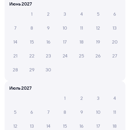
Июнь 2027
1
2
3
4
5
6
Частые вопросы
7
8
9
10
11
12
13
Что нужно, чтобы сесть в поезд?
Как поменять билет на другую дату или
14
15
16
17
18
19
20
на другой поезд?
21
22
23
24
25
26
27
Как вернуть билет?
Что делать, если ошибся при вводе данных
28
29
30
пассажира?
Как перевезти животное в поезде?
Июль 2027
Как получить отчетные документы для
бухгалтерии?
1
2
3
4
Что делать, если оплата не проходит?
5
6
7
8
9
10
11
12
13
14
15
16
17
18
Узнайте актуальное расписание пассажирских поездов