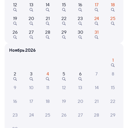
12
13
14
15
16
17
18
Самый быстрый
009Н
Проходящий
6,3
19
20
21
22
23
24
25
3 д 2 ч в пути
19:00
16:00
26
27
28
29
30
31
Залари
Москва Ярославская
из Владивостока (ж/д вокзал)
Москва
Ноябрь 2026
Дни следования
ближайшие: 9, 10, 11 августа
Маршрут
1
Плацкарт
Купе
2
3
4
5
6
7
8
от
11 ⁠642 ⁠₽
от
12 ⁠276 ⁠₽
9
10
11
12
13
14
15
Выберите дату
Фирменный
16
17
18
19
20
21
22
069Ь
Проходящий
9,2
23
24
25
26
27
28
29
3 д 14 ч 45 м в пути
19:11
04:56