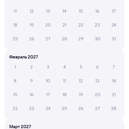
11
12
13
14
15
16
17
8,4
8,6
6,0
18
19
20
21
22
23
24
Отель
Отель
Измайлово Бета
Отель Shelterz
Гости
25
26
27
28
29
30
31
Электрозаводская
3 ⁠414 ⁠₽
1 ⁠624 ⁠₽
2 ⁠900
Февраль 2027
1
2
3
4
5
6
7
Отзывы пассажиров Туту о поездах
по этому направлению
8
9
10
11
12
13
14
Мы отображаем актуальные отзывы и не удаляем
15
16
17
18
19
20
21
отрицательные мнения
22
23
24
25
26
27
28
Александр Т.
4
05 августа 2026 • Поезд 001Э «Россия»
Март 2027
Поезд норм но опоздал на 3 часа