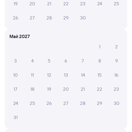
19
20
21
22
23
24
25
ЛИАНА Т.
10
26
27
28
29
30
04 августа 2026 • Поезд 001Э «Россия»
Приятное и впечатление и поездка. Спасибо большое
Май 2027
1
2
6 причин купить ж/д билеты
3
4
5
6
7
8
9
Онлайн-покупка за 4 минуты
10
11
12
13
14
15
16
Онлайн-возврат билетов без очереди в кассу
17
18
19
20
21
22
23
Выбор любимых мест на схемах вагонов
Подробные ответы на вопросы о поездке или
24
25
26
27
28
29
30
покупке
31
СМС-сопровождение до посадки в поезд
Оформление без регистрации на сайте