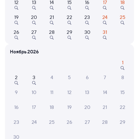
12
13
14
15
16
17
18
Найдём билет на поезд за вас
19
20
21
22
23
24
25
Даже если сейчас нет мест
26
27
28
29
30
31
Искать билеты
Отзывы пассажиров Туту о поездах
Ноябрь 2026
по этому направлению
1
Мы отображаем актуальные отзывы и не удаляем
отрицательные мнения
2
3
4
5
6
7
8
9
10
11
12
13
14
15
АРТЕМ И.
10
02 августа 2026 • Поезд 081И
16
17
18
19
20
21
22
Чисто аккуратно, хороший молодой вежливый
персонал
23
24
25
26
27
28
29
30
Екатерина Г.