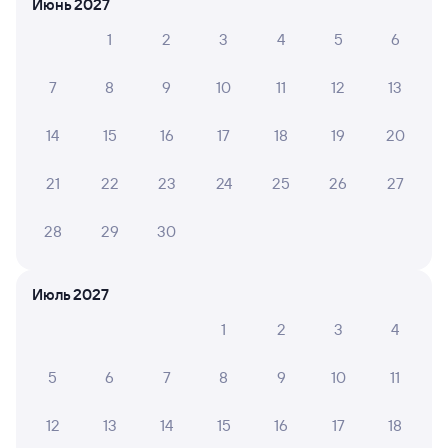
Июнь 2027
будет составлять 12 323 рубля.
Стоимость билета
на поезд РЖД Залари — Янаул в плацкартном вагоне
1
2
3
4
5
6
около 12 323 рублей, в купейном вагоне примерно
14 931 рубль.
7
8
9
10
11
12
13
Инструкция по приобретению билетов
Способы оплаты
Правила работы сервиса
14
15
16
17
18
19
20
А ещё здесь можно найти
21
22
23
24
25
26
27
Обратные билеты из Залари в Янаул
28
29
30
Отели
Железнодорожные билеты в Янаул
Июль 2027
Вокзал Залари
1
2
3
4
5
6
7
8
9
10
11
12
13
14
15
16
17
18