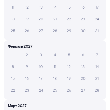
. Но в плацкартном вагоне я бы не поехала. Хотя и там
относительно чисто. Минус - ресторан начинает
11
12
13
14
15
16
17
работать только от Иркутска.
18
19
20
21
22
23
24
АННА Ш.
25
26
27
28
29
30
31
10
25 июля 2026 • Поезд 081И
Хороший, комфортный поезд.
Февраль 2027
1
2
3
4
5
6
7
6 причин купить ж/д билеты
8
9
10
11
12
13
14
Онлайн-покупка за 4 минуты
15
16
17
18
19
20
21
Онлайн-возврат билетов без очереди в кассу
22
23
24
25
26
27
28
Выбор любимых мест на схемах вагонов
Подробные ответы на вопросы о поездке или
Март 2027
покупке