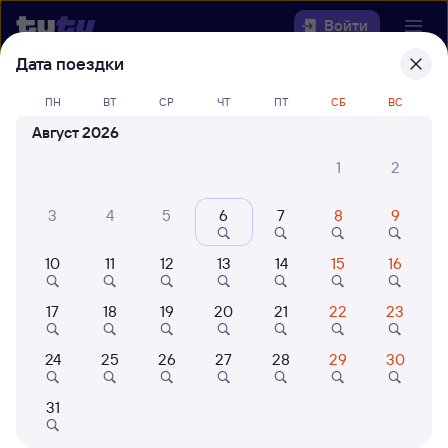
Войти
Дата поездки
Выберите день, чтобы найти
ж/д
ПН
ВТ
СР
ЧТ
ПТ
СБ
ВС
билеты Залари — Туапсе-Пасс.
Август 2026
22 года работаем для вас
42 млн путешествуют с на
1
2
Откуда
3
4
5
6
7
8
9
Куда
10
11
12
13
14
15
16
Когда
17
18
19
20
21
22
23
Кто едет
24
25
26
27
28
29
30
Найти поезда
31