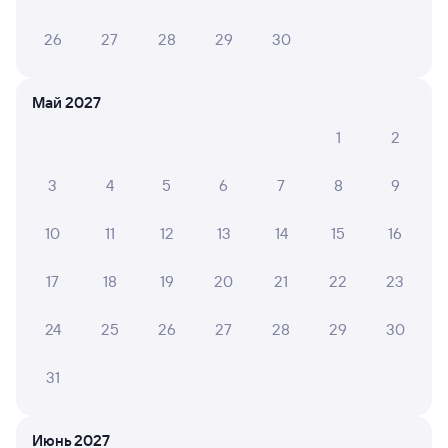
26
27
28
29
30
Май 2027
1
2
3
4
5
6
7
8
9
10
11
12
13
14
15
16
17
18
19
20
21
22
23
24
25
26
27
28
29
30
31
Мы используем cookies для более удобной работы
с сайтом.
Подробнее
Июнь 2027